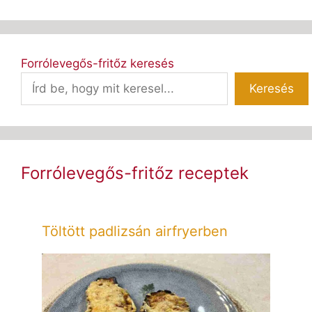
Forrólevegős-fritőz keresés
Keresés
Forrólevegős-fritőz receptek
Töltött padlizsán airfryerben