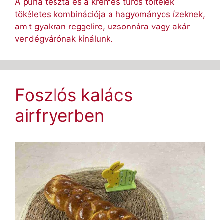
A puha tészta és a krémes túrós töltelék
tökéletes kombinációja a hagyományos ízeknek,
amit gyakran reggelire, uzsonnára vagy akár
vendégvárónak kínálunk.
Foszlós kalács
airfryerben