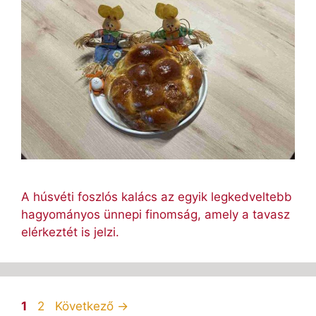
A húsvéti foszlós kalács az egyik legkedveltebb
hagyományos ünnepi finomság, amely a tavasz
elérkeztét is jelzi.
Oldal
Oldal
1
2
Következő
→