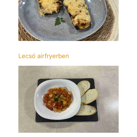
Lecsó airfryerben