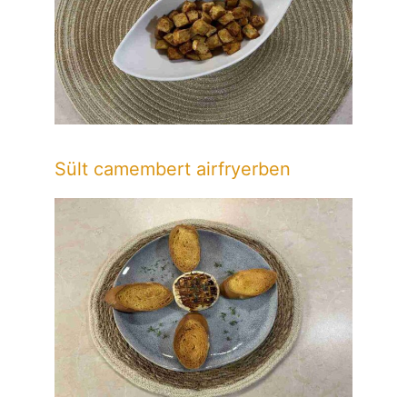
Sült camembert airfryerben