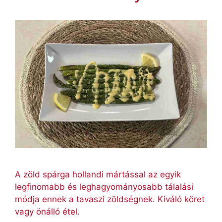
A zöld spárga hollandi mártással az egyik
legfinomabb és leghagyományosabb tálalási
módja ennek a tavaszi zöldségnek. Kiváló köret
vagy önálló étel.