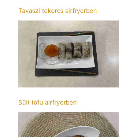
Tavaszi tekercs airfryerben
Sült tofu airfryerben