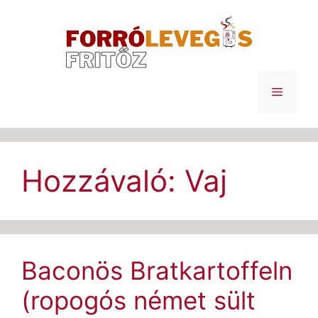
Kilépés
a
tartalomba
Menü
Hozzávaló:
Vaj
Baconös Bratkartoffeln
(ropogós német sült