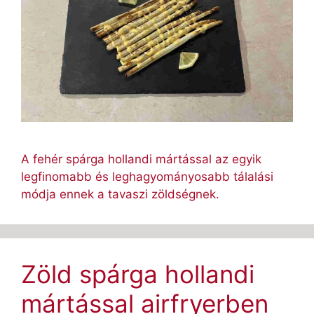
A fehér spárga hollandi mártással az egyik
legfinomabb és leghagyományosabb tálalási
módja ennek a tavaszi zöldségnek.
Zöld spárga hollandi
mártással airfryerben