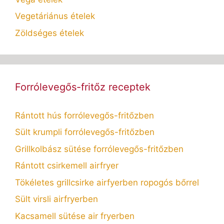
Vegetáriánus ételek
Zöldséges ételek
Forrólevegős-fritőz receptek
Rántott hús forrólevegős-fritőzben
Sült krumpli forrólevegős-fritőzben
Grillkolbász sütése forrólevegős-fritőzben
Rántott csirkemell airfryer
Tökéletes grillcsirke airfyerben ropogós bőrrel
Sült virsli airfryerben
Kacsamell sütése air fryerben