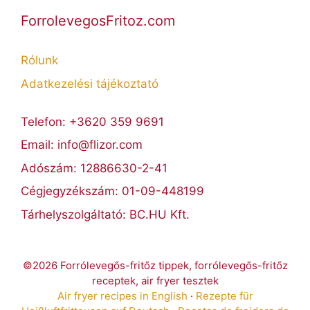
ForrolevegosFritoz.com
Rólunk
Adatkezelési tájékoztató
Telefon: +3620 359 9691
Email: info@flizor.com
Adószám: 12886630-2-41
Cégjegyzékszám: 01-09-448199
Tárhelyszolgáltató: BC.HU Kft.
©2026 Forrólevegős-fritőz tippek, forrólevegős-fritőz
receptek, air fryer tesztek
Air fryer recipes in English
·
Rezepte für