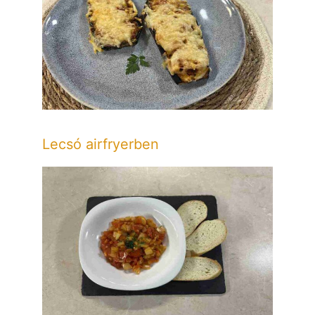
Lecsó airfryerben