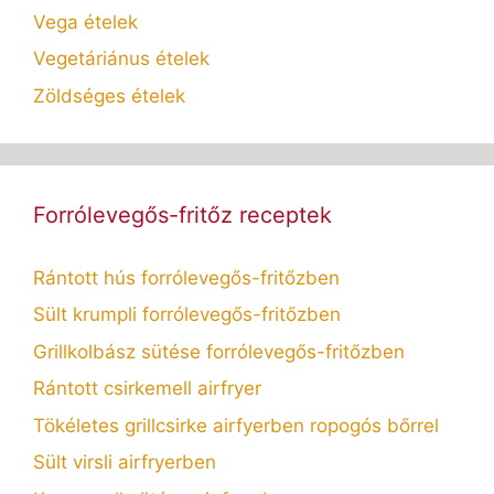
Vega ételek
Vegetáriánus ételek
Zöldséges ételek
Forrólevegős-fritőz receptek
Rántott hús forrólevegős-fritőzben
Sült krumpli forrólevegős-fritőzben
Grillkolbász sütése forrólevegős-fritőzben
Rántott csirkemell airfryer
Tökéletes grillcsirke airfyerben ropogós bőrrel
Sült virsli airfryerben