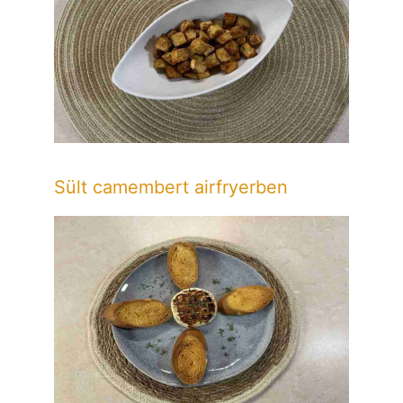
Sült camembert airfryerben