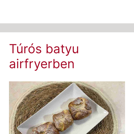
Túrós batyu
airfryerben