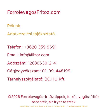
ForrolevegosFritoz.com
Rólunk
Adatkezelési tájékoztató
Telefon: +3620 359 9691
Email: info@flizor.com
Adószám: 12886630-2-41
Cégjegyzékszám: 01-09-448199
Tárhelyszolgáltató: BC.HU Kft.
©2026 Forrólevegős-fritőz tippek, forrólevegős-fritőz
receptek, air fryer tesztek