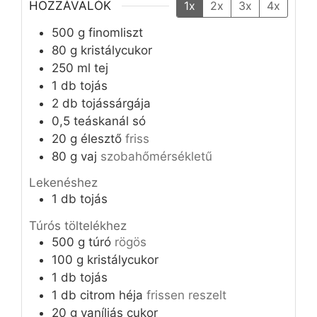
HOZZÁVALÓK
1x
2x
3x
4x
500
g
finomliszt
80
g
kristálycukor
250
ml
tej
1
db
tojás
2
db
tojássárgája
0,5
teáskanál
só
20
g
élesztő
friss
80
g
vaj
szobahőmérsékletű
Lekenéshez
1
db
tojás
Túrós töltelékhez
500
g
túró
rögös
100
g
kristálycukor
1
db
tojás
1
db
citrom héja
frissen reszelt
20
g
vaníliás cukor