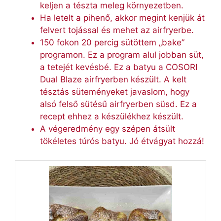
keljen a tészta meleg környezetben.
Ha letelt a pihenő, akkor megint kenjük át
felvert tojással és mehet az airfryerbe.
150 fokon 20 percig sütöttem „bake”
programon. Ez a program alul jobban süt,
a tetejét kevésbé. Ez a batyu a COSORI
Dual Blaze airfryerben készült. A kelt
tésztás süteményeket javaslom, hogy
alsó felső sütésű airfryerben süsd. Ez a
recept ehhez a készülékhez készült.
A végeredmény egy szépen átsült
tökéletes túrós batyu. Jó étvágyat hozzá!