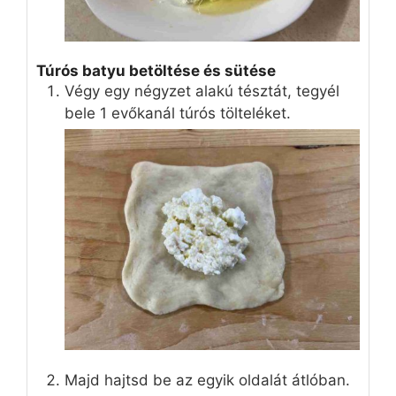
Túrós batyu betöltése és sütése
Végy egy négyzet alakú tésztát, tegyél
bele 1 evőkanál túrós tölteléket.
Majd hajtsd be az egyik oldalát átlóban.