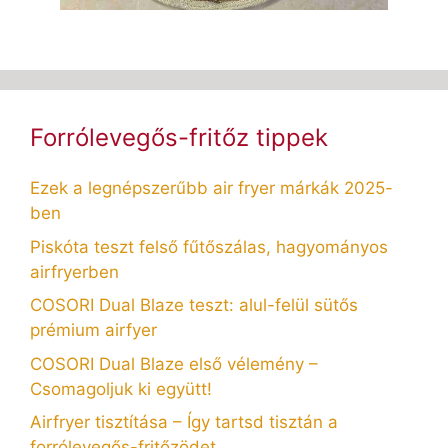
Forrólevegős-fritőz tippek
Ezek a legnépszerűbb air fryer márkák 2025-
ben
Piskóta teszt felső fűtőszálas, hagyományos
airfryerben
COSORI Dual Blaze teszt: alul-felül sütős
prémium airfyer
COSORI Dual Blaze első vélemény –
Csomagoljuk ki együtt!
Airfryer tisztítása – Így tartsd tisztán a
forrólevegős-fritőzödet