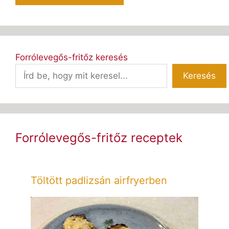
Forrólevegős-fritőz keresés
Keresés
Forrólevegős-fritőz receptek
Töltött padlizsán airfryerben