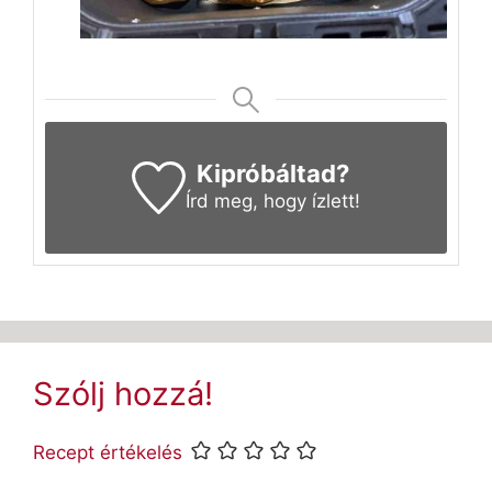
Kipróbáltad?
Írd meg
, hogy ízlett!
Szólj hozzá!
Recept értékelés