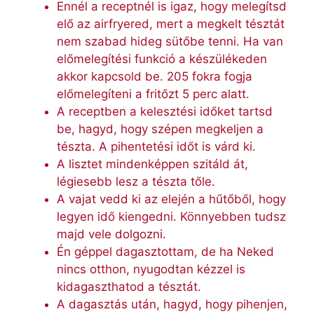
Ennél a receptnél is igaz, hogy melegítsd
elő az airfryered, mert a megkelt tésztát
nem szabad hideg sütőbe tenni. Ha van
előmelegítési funkció a készülékeden
akkor kapcsold be. 205 fokra fogja
előmelegíteni a fritőzt 5 perc alatt.
A receptben a kelesztési időket tartsd
be, hagyd, hogy szépen megkeljen a
tészta. A pihentetési időt is várd ki.
A lisztet mindenképpen szitáld át,
légiesebb lesz a tészta tőle.
A vajat vedd ki az elején a hűtőből, hogy
legyen idő kiengedni. Könnyebben tudsz
majd vele dolgozni.
Én géppel dagasztottam, de ha Neked
nincs otthon, nyugodtan kézzel is
kidagaszthatod a tésztát.
A dagasztás után, hagyd, hogy pihenjen,