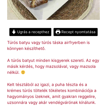
Ugrás a recepthez
Recept nyomtatása
Túrós batyu vagy túrós táska airfryerben is
könnyen készíthető.
A túrós batyut minden kisgyerek szereti. Az egy
másik kérdés, hogy mazsolával, vagy mazsola
nélkül.
Kelt tésztából az igazi, a puha tészta és a
krémes túrós töltelék tökéletes kombinációja a
hagyományos ízeknek, amit gyakran reggelire,
uzsonnára vagy akár vendégvárónak kínálunk.