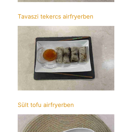
Tavaszi tekercs airfryerben
Sült tofu airfryerben