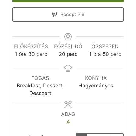
Recept Pin
ELŐKÉSZÍTÉS
FŐZÉSI IDŐ
ÖSSZESEN
óra
perc
perc
óra
perc
1
óra
30
perc
20
perc
1
óra
50
perc
FOGÁS
KONYHA
Breakfast, Dessert,
Hagyományos
Desszert
ADAG
4