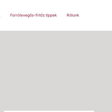
k
Forrólevegős-fritőz tippek
Rólunk