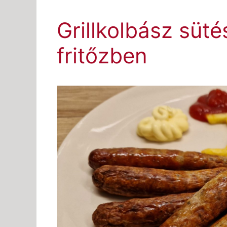
Grillkolbász süté
fritőzben