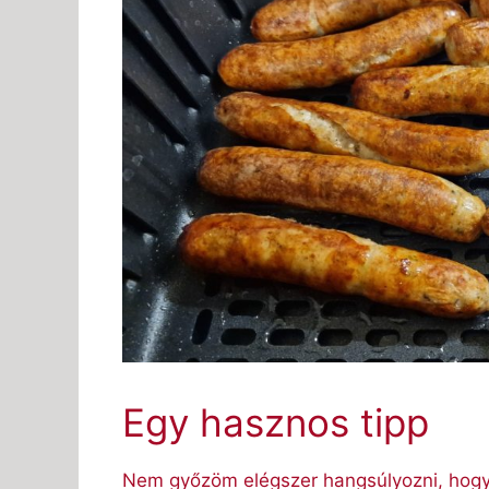
Egy hasznos tipp
Nem győzöm elégszer hangsúlyozni, hogy 