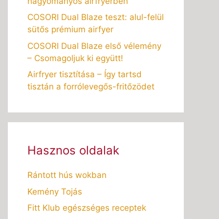
hagyományos airfryerben
COSORI Dual Blaze teszt: alul-felül
sütős prémium airfyer
COSORI Dual Blaze első vélemény
– Csomagoljuk ki együtt!
Airfryer tisztítása – Így tartsd
tisztán a forrólevegős-fritőzödet
Hasznos oldalak
Rántott hús wokban
Kemény Tojás
Fitt Klub egészséges receptek