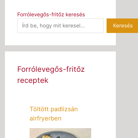
Forrólevegős-fritőz keresés
Keresés
Forrólevegős-fritőz
receptek
Töltött padlizsán
airfryerben