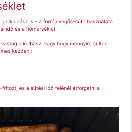
séklet
grillkolbász is – a forrólevegős-sütő használata
si idő és a hőmérséklet.
e vastag a kolbász, vagy hogy mennyire sülten
demes kezdeni:
fritőzt, és a sütési idő felénél átforgatni a