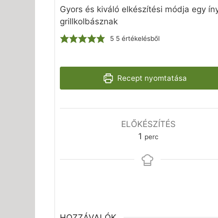
Gyors és kiváló elkészítési módja egy ín
grillkolbásznak
5
5
értékelésből
Recept nyomtatása
ELŐKÉSZÍTÉS
perc
1
perc
HOZZÁVALÓK