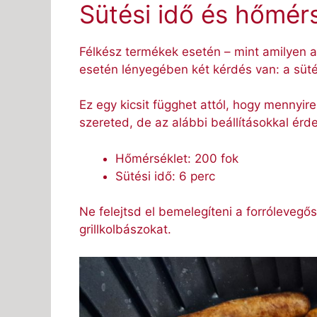
Sütési idő és hőmér
Félkész termékek esetén – mint amilyen a 
esetén lényegében két kérdés van: a süté
Ez egy kicsit függhet attól, hogy mennyir
szereted, de az alábbi beállításokkal ér
Hőmérséklet: 200 fok
Sütési idő: 6 perc
Ne felejtsd el bemelegíteni a forrólevegős-
grillkolbászokat.