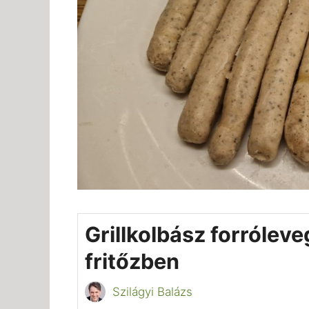
Grillkolbász forrólev
fritőzben
Szilágyi Balázs