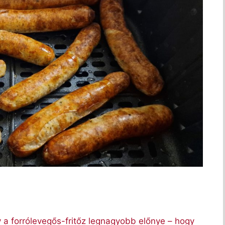
a forrólevegős-fritőz legnagyobb előnye – hogy