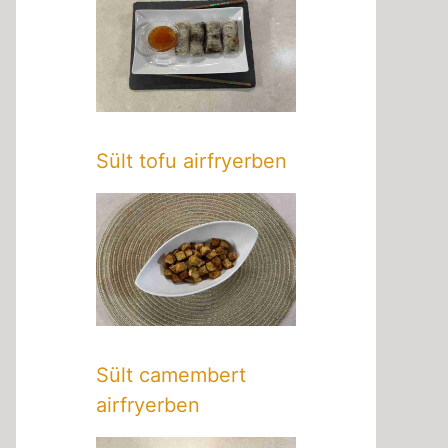
Sült tofu airfryerben
Sült camembert
airfryerben