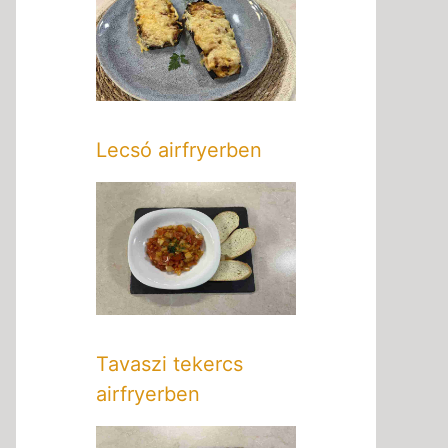
Lecsó airfryerben
Tavaszi tekercs
airfryerben