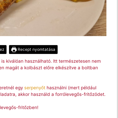
ez
Recept nyomtatása
e is kiválóan használható. Itt természetesen nem
zen magát a kolbászt előre elkészítve a boltban
zeretnél egy
serpenyőt
használni (mert például
eladatra, akkor használd a forrólevegős-fritőzödet.
ólevegős-fritőzben!