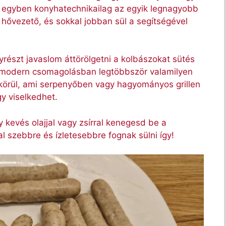
– egyben konyhatechnikailag az egyik legnagyobb
 hővezető, és sokkal jobban sül a segítségével
gyrészt javaslom áttörölgetni a kolbászokat sütés
 A modern csomagolásban legtöbbször valamilyen
t körül, ami serpenyőben vagy hagyományos grillen
y viselkedhet.
gy kevés olajjal vagy zsírral kenegesd be a
al szebbre és ízletesebbre fognak sülni így!