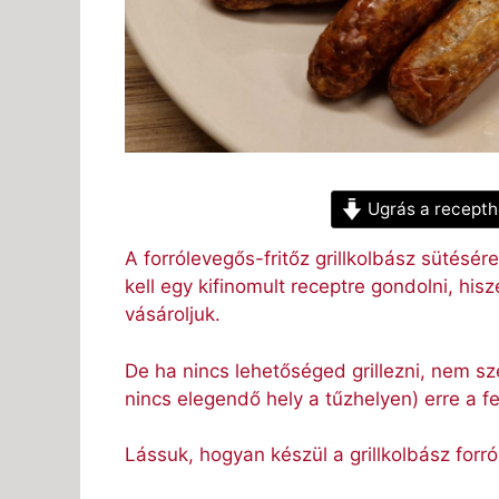
Ugrás a recepth
A forrólevegős-fritőz grillkolbász sütésér
kell egy kifinomult receptre gondolni, his
vásároljuk.
De ha nincs lehetőséged grillezni, nem s
nincs elegendő hely a tűzhelyen) erre a f
Lássuk, hogyan készül a grillkolbász forr