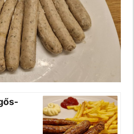
egős-