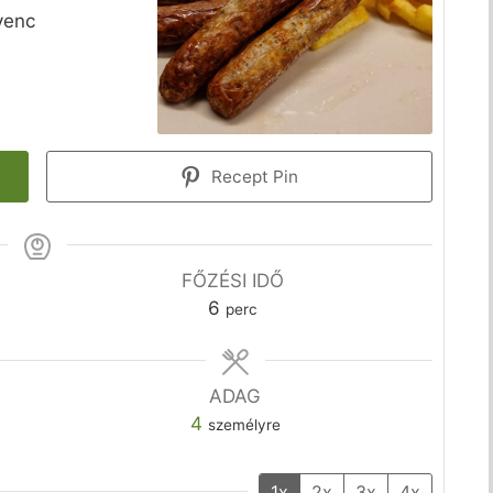
yenc
Recept Pin
FŐZÉSI IDŐ
perc
6
perc
ADAG
4
személyre
1x
2x
3x
4x