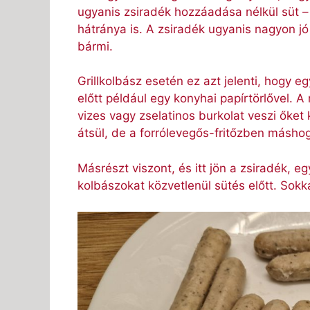
ugyanis zsiradék hozzáadása nélkül süt 
hátránya is. A zsiradék ugyanis nagyon jó
bármi.
Grillkolbász esetén ez azt jelenti, hogy e
előtt például egy konyhai papírtörlővel.
vizes vagy zselatinos burkolat veszi őke
átsül, de a forrólevegős-fritőzben máshog
Másrészt viszont, és itt jön a zsiradék, e
kolbászokat közvetlenül sütés előtt. Sokk