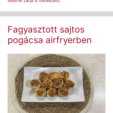
sikerrel zárja a főétkezést.
Fagyasztott sajtos
pogácsa airfryerben