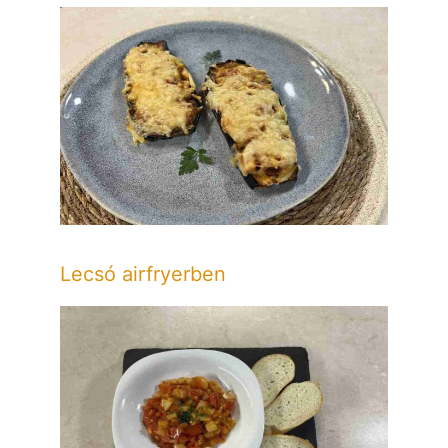
Lecsó airfryerben