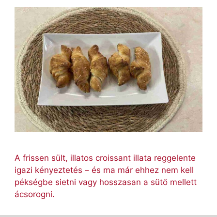
A frissen sült, illatos croissant illata reggelente
igazi kényeztetés – és ma már ehhez nem kell
pékségbe sietni vagy hosszasan a sütő mellett
ácsorogni.