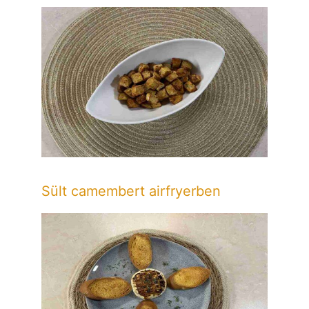
Sült camembert airfryerben