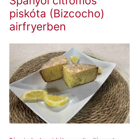
Spanyol citromos
piskóta (Bizcocho)
airfryerben