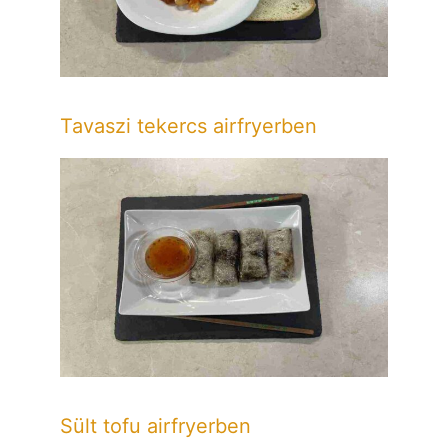
Tavaszi tekercs airfryerben
Sült tofu airfryerben