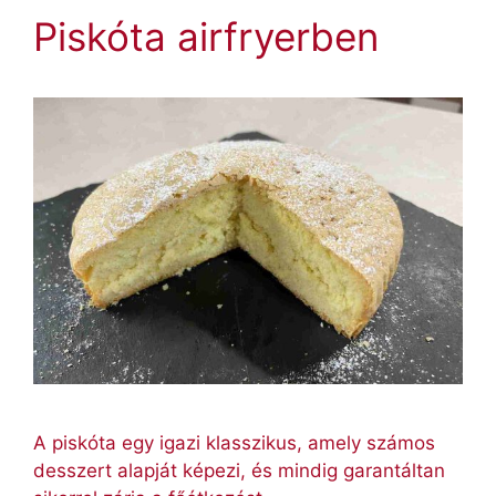
Piskóta airfryerben
A piskóta egy igazi klasszikus, amely számos
desszert alapját képezi, és mindig garantáltan