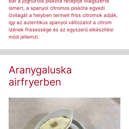
Bár a joghurtos piskóta receptje világszerte
ismert, a spanyol citromos piskóta egyedi
ízvilágát a helyben termelt friss citromok adják,
így az autentikus spanyol változatot a citrom
ízének frissessége és az egyszerű elkészítési
mód jellemzi.
Aranygaluska
airfryerben