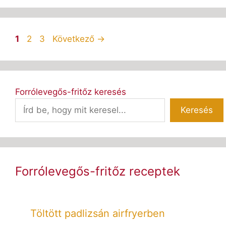
Oldal
Oldal
Oldal
1
2
3
Következő
→
Forrólevegős-fritőz keresés
Keresés
Forrólevegős-fritőz receptek
Töltött padlizsán airfryerben