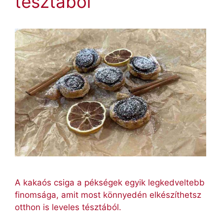
tésztából
A kakaós csiga a pékségek egyik legkedveltebb
finomsága, amit most könnyedén elkészíthetsz
otthon is leveles tésztából.