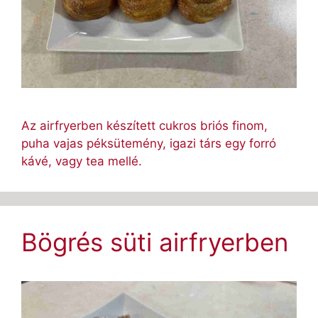
Az airfryerben készített cukros briós finom,
puha vajas péksütemény, igazi társ egy forró
kávé, vagy tea mellé.
Bögrés süti airfryerben