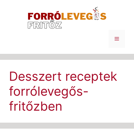
Kilépés
a
tartalomba
Menü
Desszert receptek
forrólevegős-
fritőzben