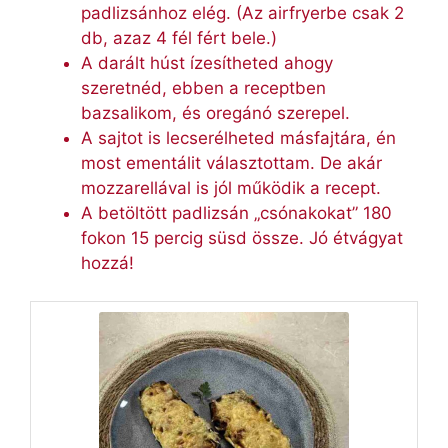
padlizsánhoz elég. (Az airfryerbe csak 2
db, azaz 4 fél fért bele.)
A darált húst ízesítheted ahogy
szeretnéd, ebben a receptben
bazsalikom, és oregánó szerepel.
A sajtot is lecserélheted másfajtára, én
most ementálit választottam. De akár
mozzarellával is jól működik a recept.
A betöltött padlizsán „csónakokat” 180
fokon 15 percig süsd össze. Jó étvágyat
hozzá!