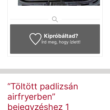
Kipróbáltad?
Írd meg
, hogy ízlett!
“Töltött padlizsán
airfryerben”
bejegyzéshez 1