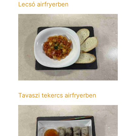
Lecsó airfryerben
Tavaszi tekercs airfryerben