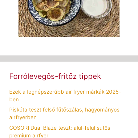
Forrólevegős-fritőz tippek
Ezek a legnépszerűbb air fryer márkák 2025-
ben
Piskóta teszt felső fűtőszálas, hagyományos
airfryerben
COSORI Dual Blaze teszt: alul-felül sütős
prémium airfyer