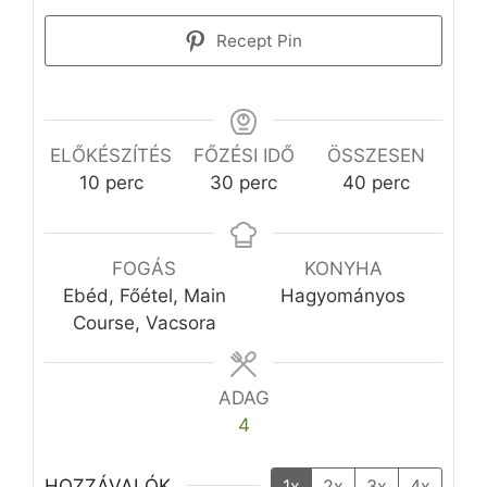
Recept Pin
ELŐKÉSZÍTÉS
FŐZÉSI IDŐ
ÖSSZESEN
perc
perc
perc
10
perc
30
perc
40
perc
FOGÁS
KONYHA
Ebéd, Főétel, Main
Hagyományos
Course, Vacsora
ADAG
4
HOZZÁVALÓK
1x
2x
3x
4x