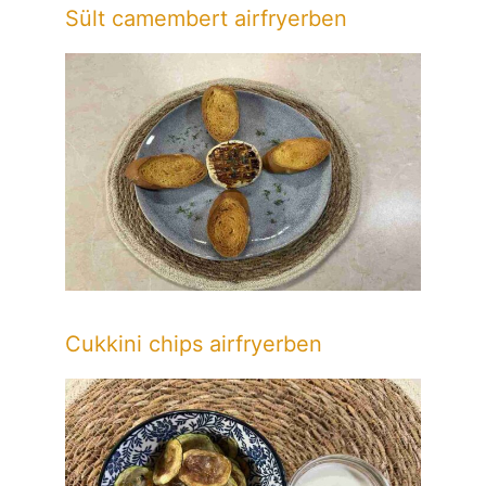
Sült camembert airfryerben
Cukkini chips airfryerben