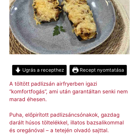
Ugrás a recepthez
Recept nyomtatása
A töltött padlizsán airfryerben igazi
“komfortfogás”, ami után garantáltan senki nem
marad éhesen.
Puha, előpirított padlizsáncsónakok, gazdag
darált húsos töltelékkel, illatos bazsalikommal
és oregánóval – a tetején olvadó sajttal.