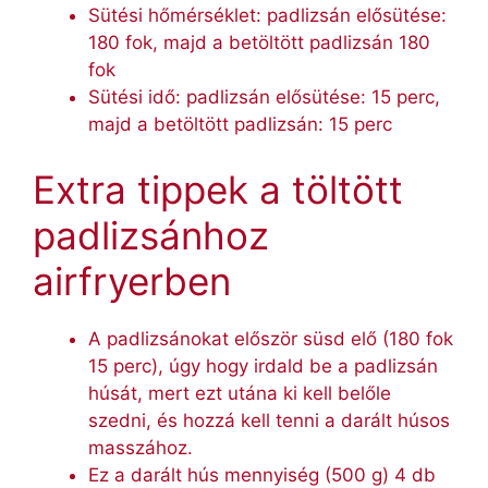
Sütési hőmérséklet: padlizsán elősütése:
180 fok, majd a betöltött padlizsán 180
fok
Sütési idő: padlizsán elősütése: 15 perc,
majd a betöltött padlizsán: 15 perc
Extra tippek a töltött
padlizsánhoz
airfryerben
A padlizsánokat először süsd elő (180 fok
15 perc), úgy hogy irdald be a padlizsán
húsát, mert ezt utána ki kell belőle
szedni, és hozzá kell tenni a darált húsos
masszához.
Ez a darált hús mennyiség (500 g) 4 db