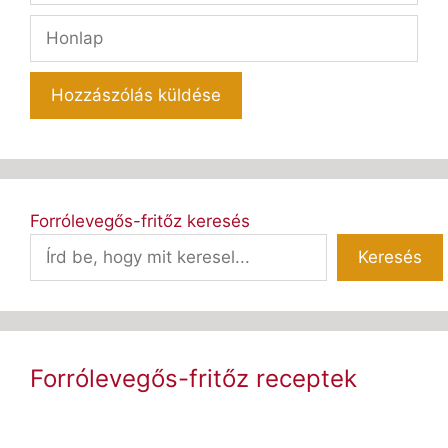
Honlap
Forrólevegős-fritőz keresés
Keresés
Forrólevegős-fritőz receptek