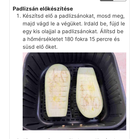
Padlizsán előkészítése
Készítsd elő a padlizsánokat, mosd meg,
majd vágd le a végüket. Irdald be, fújd le
egy kis olajjal a padlizsánokat. Állítsd be
a hőmérsékletet 180 fokra 15 percre és
süsd elő őket.