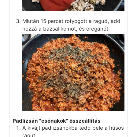
Miután 15 percet rotyogott a ragud, add
hozzá a bazsalikomot, és oregánót.
Padlizsán "csónakok" összeállítás
A kivájt padlizsánokba tedd bele a húsos
ragut.