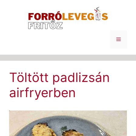
Kilépés
a
tartalomba
Menü
Töltött padlizsán
airfryerben