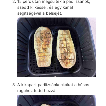
15 perc után megsültek a padlizsánok,
szedd ki késsel, és egy kanál
segítségével a belsejét.
A kikapart padlizsánkockákat a húsos
raguhoz tedd hozzá.