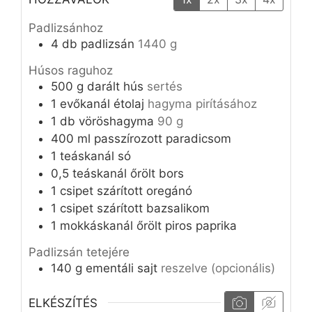
Padlizsánhoz
4
db
padlizsán
1440 g
Húsos raguhoz
500
g
darált hús
sertés
1
evőkanál
étolaj
hagyma pirításához
1
db
vöröshagyma
90 g
400
ml
passzírozott paradicsom
1
teáskanál
só
0,5
teáskanál
őrölt bors
1
csipet
szárított oregánó
1
csipet
szárított bazsalikom
1
mokkáskanál
őrölt piros paprika
Padlizsán tetejére
140
g
ementáli sajt
reszelve (opcionális)
ELKÉSZÍTÉS