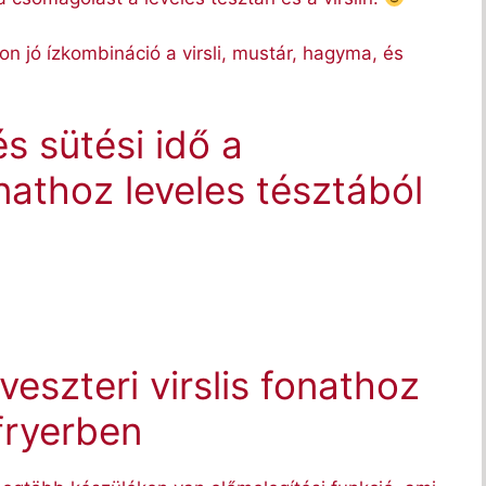
n jó ízkombináció a virsli, mustár, hagyma, és
s sütési idő a
fonathoz leveles tésztából
veszteri virslis fonathoz
rfryerben