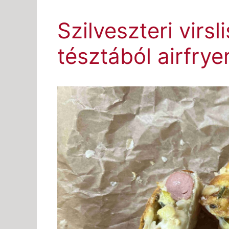
Szilveszteri virsl
tésztából airfry