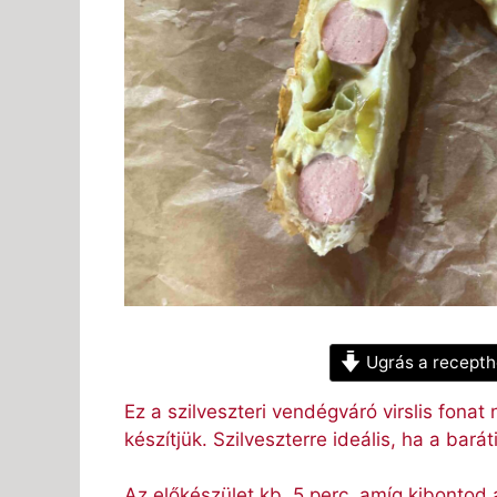
Ugrás a recepth
Ez a szilveszteri vendégváró virslis fonat
készítjük. Szilveszterre ideális, ha a bará
Az előkészület kb. 5 perc, amíg kibontod 