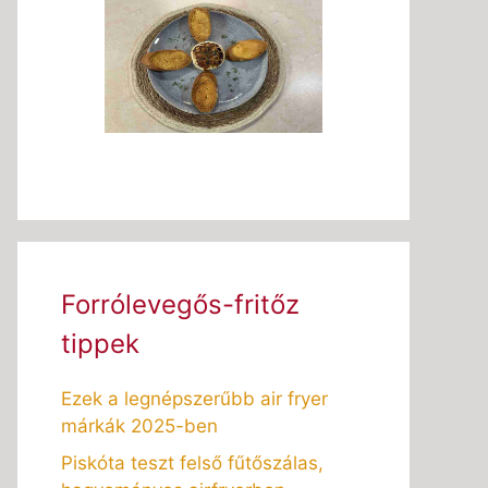
Forrólevegős-fritőz
tippek
Ezek a legnépszerűbb air fryer
márkák 2025-ben
Piskóta teszt felső fűtőszálas,