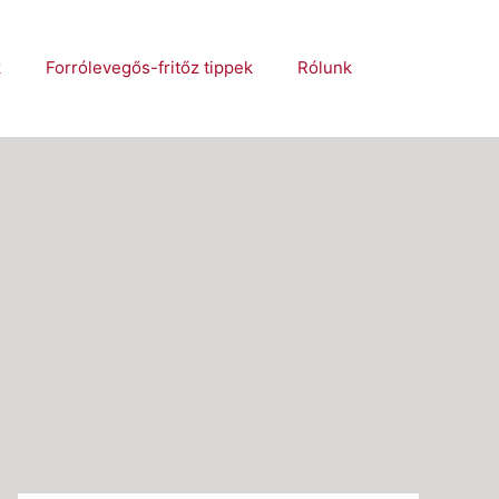
k
Forrólevegős-fritőz tippek
Rólunk