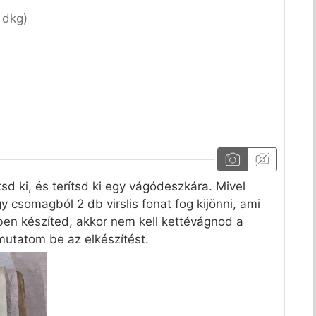
 dkg)
sd ki, és terítsd ki egy vágódeszkára. Mivel
y csomagból 2 db virslis fonat fog kijönni, ami
rben készíted, akkor nem kell kettévágnod a
mutatom be az elkészítést.