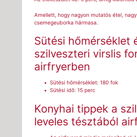
Amellett, hogy nagyon mutatós étel, nagyo
csemegeuborka hármasa.
Sütési hőmérséklet é
szilveszteri virslis 
airfryerben
Sütési hőmérséklet: 180 fok
Sütési idő: 15 perc
Konyhai tippek a szil
leveles tésztából ai