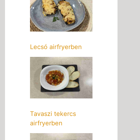
Lecsó airfryerben
Tavaszi tekercs
airfryerben