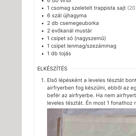
6
db
virsli
1
csomag
szeletelt trappista sajt
(20
6
szál
újhagyma
2
db
csemegeuborka
2
evőkanál
mustár
1
csipet
só (nagyszemű)
1
csipet
lenmag/szezámmag
1
db
tojás
ELKÉSZÍTÉS
Első lépésként a leveles tésztát bont
airfryerben fog készülni, ebből az eg
befér az airfryerbe. Ha nem airfrye
leveles tésztát. Én most 1 fonathoz 