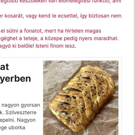
 Legtöbb készüléken van előmelegítési funkció, ami
yer kosarát, vagy kend le ecsettel, így biztosan nem
l sütni a fonatot, mert ha hirtelen magas
géghet a teteje, a közepe pedig nyers maradhat.
yd ki belőle! Isteni finom lesz.
nat
ryerben
at nagyon gyorsan
k. Szilveszterre
nepelni. Nagyon
mege uborka