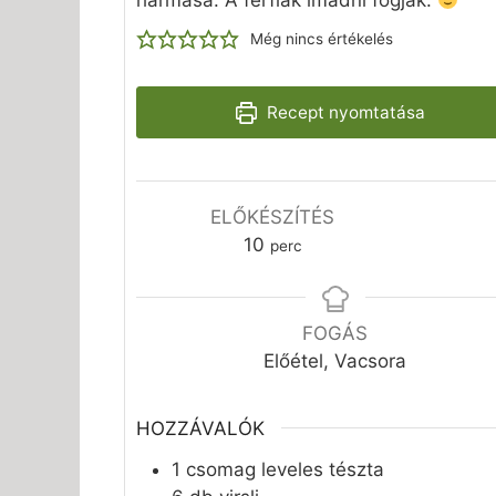
hármasa. A férfiak imádni fogják.
Még nincs értékelés
Recept nyomtatása
Pihenteté
ELŐKÉSZÍTÉS
perc
10
perc
FOGÁS
Előétel, Vacsora
HOZZÁVALÓK
1
csomag
leveles tészta