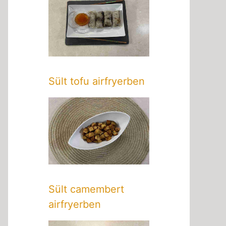
Sült tofu airfryerben
Sült camembert
airfryerben