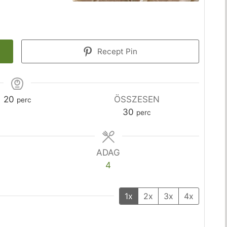
Recept Pin
s
perc
20
ÖSSZESEN
perc
perc
30
perc
ADAG
4
1x
2x
3x
4x