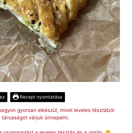
ez
Recept nyomtatása
 nagyon gyorsan elkészül, mivel leveles tésztából
ti társaságot várjuk ünnepelni.
a csomagolást a leveles tésztán és a virslin.