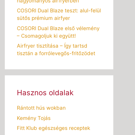
hagyományos airfryerben
COSORI Dual Blaze teszt: alul-felül
sütős prémium airfyer
COSORI Dual Blaze első vélemény
– Csomagoljuk ki együtt!
Airfryer tisztítása – Így tartsd
tisztán a forrólevegős-fritőzödet
Hasznos oldalak
Rántott hús wokban
Kemény Tojás
Fitt Klub egészséges receptek