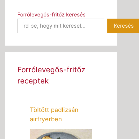
Forrólevegős-fritőz keresés
Keresés
Forrólevegős-fritőz
receptek
Töltött padlizsán
airfryerben