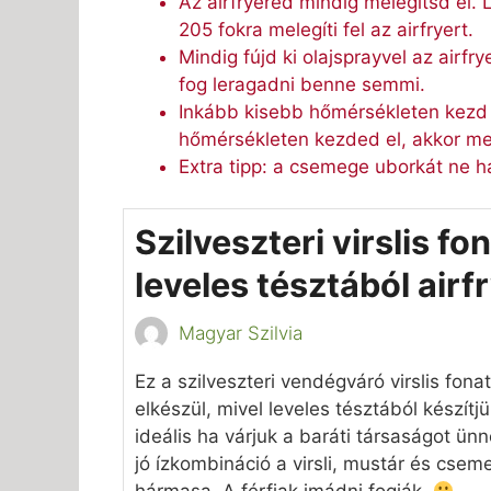
Az airfryered mindig melegítsd el.
205 fokra melegíti fel az airfryert.
Mindig fújd ki olajsprayvel az airfr
fog leragadni benne semmi.
Inkább kisebb hőmérsékleten kezd e
hőmérsékleten kezded el, akkor me
Extra tipp: a csemege uborkát ne hag
Szilveszteri virslis fo
leveles tésztából airf
Magyar Szilvia
Ez a szilveszteri vendégváró virslis fon
elkészül, mivel leveles tésztából készítjü
ideális ha várjuk a baráti társaságot ün
jó ízkombináció a virsli, mustár és cse