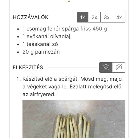
2
HOZZÁVALÓK
1x
2x
3x
4x
1
csomag
fehér spárga
friss 450 g
1
evőkanál
olívaolaj
1
teáskanál
só
20
g
parmezán
ELKÉSZÍTÉS
Készítsd elő a spárgát. Mosd meg, majd
a végeket vágd le. Ezalatt melegítsd elő
az airfryered.