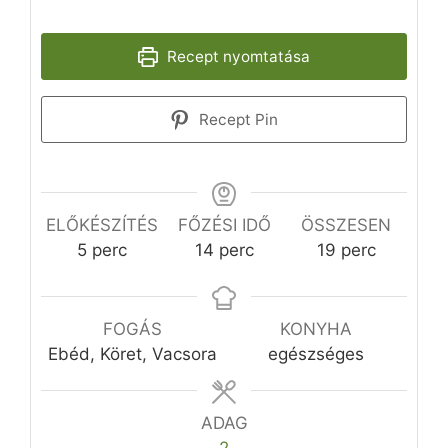
Recept nyomtatása
Recept Pin
ELŐKÉSZÍTÉS
FŐZÉSI IDŐ
ÖSSZESEN
perc
perc
perc
5
perc
14
perc
19
perc
FOGÁS
KONYHA
Ebéd, Köret, Vacsora
egészséges
ADAG