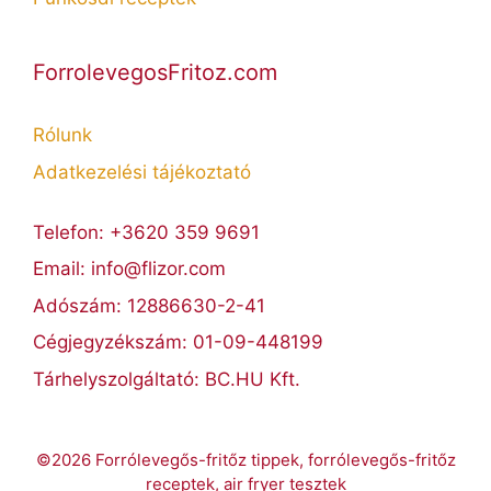
ForrolevegosFritoz.com
Rólunk
Adatkezelési tájékoztató
Telefon: +3620 359 9691
Email: info@flizor.com
Adószám: 12886630-2-41
Cégjegyzékszám: 01-09-448199
Tárhelyszolgáltató: BC.HU Kft.
©2026 Forrólevegős-fritőz tippek, forrólevegős-fritőz
receptek, air fryer tesztek