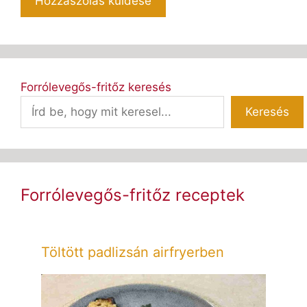
Forrólevegős-fritőz keresés
Keresés
Forrólevegős-fritőz receptek
Töltött padlizsán airfryerben