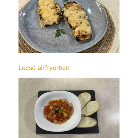
Lecsó airfryerben