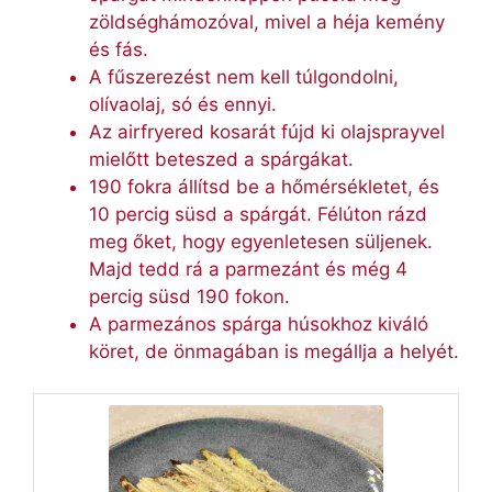
zöldséghámozóval, mivel a héja kemény
és fás.
A fűszerezést nem kell túlgondolni,
olívaolaj, só és ennyi.
Az airfryered kosarát fújd ki olajsprayvel
mielőtt beteszed a spárgákat.
190 fokra állítsd be a hőmérsékletet, és
10 percig süsd a spárgát. Félúton rázd
meg őket, hogy egyenletesen süljenek.
Majd tedd rá a parmezánt és még 4
percig süsd 190 fokon.
A parmezános spárga húsokhoz kiváló
köret, de önmagában is megállja a helyét.