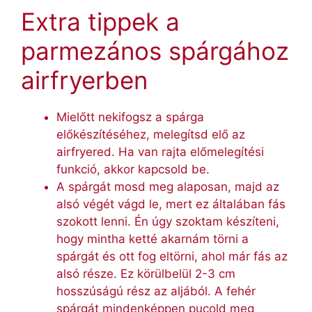
Extra tippek a
parmezános spárgához
airfryerben
Mielőtt nekifogsz a spárga
előkészítéséhez, melegítsd elő az
airfryered. Ha van rajta előmelegítési
funkció, akkor kapcsold be.
A spárgát mosd meg alaposan, majd az
alsó végét vágd le, mert ez általában fás
szokott lenni. Én úgy szoktam készíteni,
hogy mintha ketté akarnám törni a
spárgát és ott fog eltörni, ahol már fás az
alsó része. Ez körülbelül 2-3 cm
hosszúságú rész az aljából. A fehér
spárgát mindenképpen pucold meg