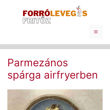
Kilépés
a
tartalomba
Menü
Parmezános
spárga airfryerben