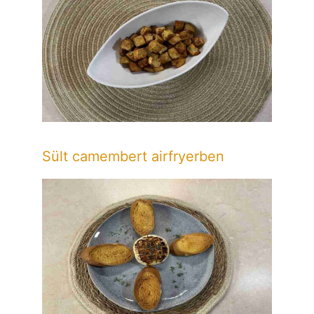
Sült camembert airfryerben