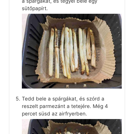
a spárgákat, és tegyél bele egy
sütőpapírt.
Tedd bele a spárgákat, és szórd a
reszelt parmezánt a tetejére. Még 4
percet süsd az airfryerben.