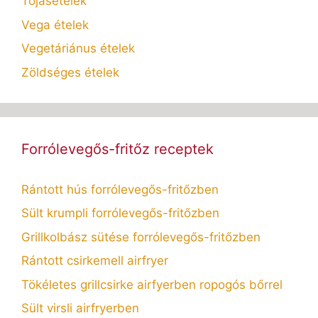
Tojásételek
Vega ételek
Vegetáriánus ételek
Zöldséges ételek
Forrólevegős-fritőz receptek
Rántott hús forrólevegős-fritőzben
Sült krumpli forrólevegős-fritőzben
Grillkolbász sütése forrólevegős-fritőzben
Rántott csirkemell airfryer
Tökéletes grillcsirke airfyerben ropogós bőrrel
Sült virsli airfryerben