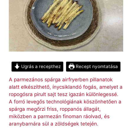
Ugrás a recepthez
Recept nyomtatása
A parmezános spárga airfryerben pillanatok
alatt elkészíthető, ínycsiklandó fogás, amelyet a
ropogósra pirult sajt tesz igazán különlegessé.
A forró levegős technológiának köszönhetően a
spárga megőrzi friss, roppanós állagát,
miközben a parmezán finoman ráolvad, és
aranybarnára sül a zöldségek tetején.