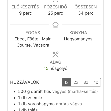
ELŐKÉSZÍTÉS
FŐZÉSI IDŐ
ÖSSZESEN
perc
perc
perc
9
perc
25
perc
34
perc
FOGÁS
KONYHA
Ebéd, Főétel, Main
Hagyományos
Course, Vacsora
ADAG
15
húsgolyó
HOZZÁVALÓK
1x
2x
3x
4x
500
g
darált hús
vegyes (marha-sertés)
1
db
zsemle
1
db
vöröshagyma
apróra vágva
1
db
tojás