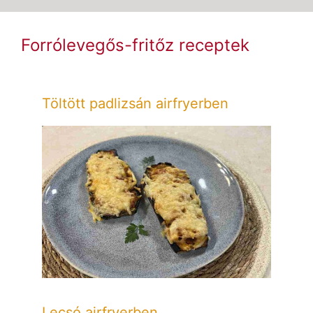
Forrólevegős-fritőz receptek
Töltött padlizsán airfryerben
Lecsó airfryerben