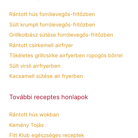
Rántott hús forrólevegős-fritőzben
Sült krumpli forrólevegős-fritőzben
Grillkolbász sütése forrólevegős-fritőzben
Rántott csirkemell airfryer
Tökéletes grillcsirke airfyerben ropogós bőrrel
Sült virsli airfryerben
Kacsamell sütése air fryerben
További receptes honlapok
Rántott hús wokban
Kemény Tojás
Fitt Klub egészséges receptek