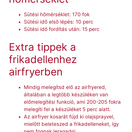
Sütési hőmérséklet: 170 fok
Sütési idő első lépés: 10 perc
Sütési idő fordítás után: 15 perc
Extra tippek a
frikadellenhez
airfryerben
Mindig melegítsd elő az airfryered,
általában a legtöbb készüléken van
előmelegítési funkció, ami 200-205 fokra
melegíti fel a készüléket 5 perc alatt.
Az airfryer kosarát fújd ki olajsprayvel,
mielőtt beleteszed a frikadelleneket, így
nem fognak leragadni.