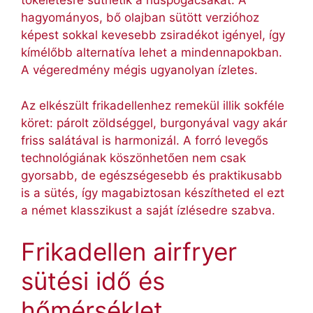
tökéletesre süthetik a húspogácsákat. A
hagyományos, bő olajban sütött verzióhoz
képest sokkal kevesebb zsiradékot igényel, így
kímélőbb alternatíva lehet a mindennapokban.
A végeredmény mégis ugyanolyan ízletes.
Az elkészült frikadellenhez remekül illik sokféle
köret: párolt zöldséggel, burgonyával vagy akár
friss salátával is harmonizál. A forró levegős
technológiának köszönhetően nem csak
gyorsabb, de egészségesebb és praktikusabb
is a sütés, így magabiztosan készítheted el ezt
a német klasszikust a saját ízlésedre szabva.
Frikadellen airfryer
sütési idő és
hőmérséklet