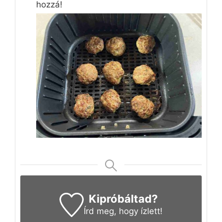
hozzá!
Kipróbáltad?
Írd meg
, hogy ízlett!