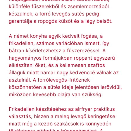
különféle fűszerekből és zsemlemorzsából
készülnek, a forró levegős sütés pedig
garantálja a ropogós külsőt és a lágy belsőt.
A német konyha egyik kedvelt fogása, a
frikadellen, számos variációban ismert, így
bátran kísérletezhetsz a fűszerezéssel. A
hagyományos formájukban roppant egyszerű
elkészíteni őket, és a kellemesen szaftos
állaguk miatt hamar nagy kedvenccé válnak az
asztalnál. A forrólevegős-fritőznek
köszönhetően a sütés ideje jelentősen lerövidül,
miközben kevesebb olajra van szükség.
Frikadellen készítéséhez az airfryer praktikus
választás, hiszen a meleg levegő keringetése
miatt még a kezdő szakácsok is könnyedén