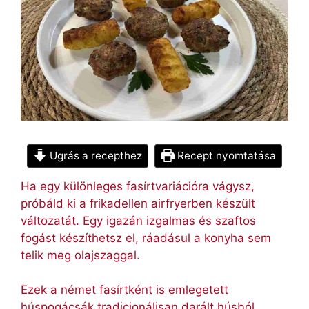
Ugrás a recepthez
Recept nyomtatása
Ha egy különleges fasírtvariációra vágysz,
próbáld ki a frikadellen airfryerben készült
változatát. Egy igazán izgalmas és szaftos
fogást készíthetsz el, ráadásul a konyha sem
telik meg olajszaggal.
Ezek a német fasírtként is emlegetett
húspogácsák tradicionálisan darált húsból,