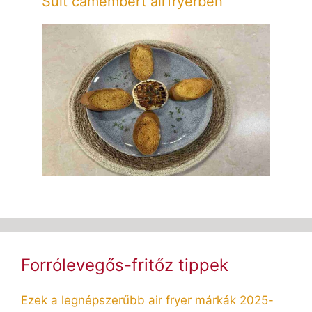
Sült camembert airfryerben
Forrólevegős-fritőz tippek
Ezek a legnépszerűbb air fryer márkák 2025-