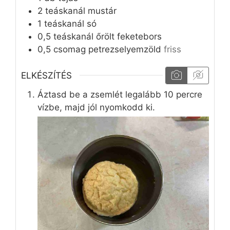
2
teáskanál
mustár
1
teáskanál
só
0,5
teáskanál
őrölt feketebors
0,5
csomag
petrezselyemzöld
friss
ELKÉSZÍTÉS
Áztasd be a zsemlét legalább 10 percre
vízbe, majd jól nyomkodd ki.