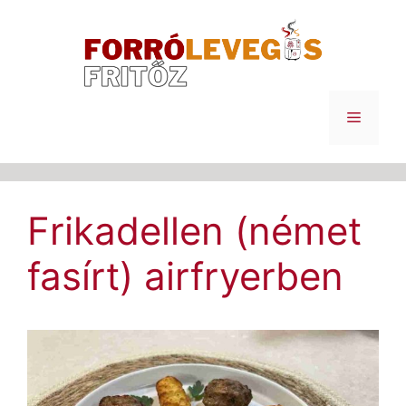
Kilépés
a
tartalomba
Menü
Frikadellen (német
fasírt) airfryerben