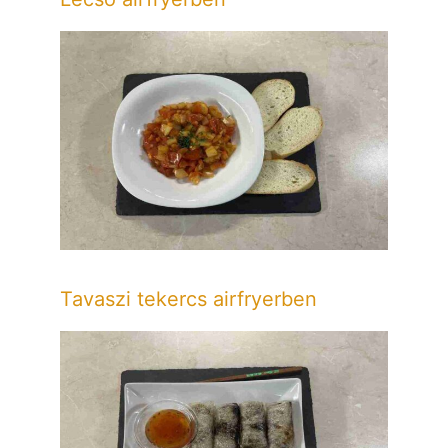
Tavaszi tekercs airfryerben