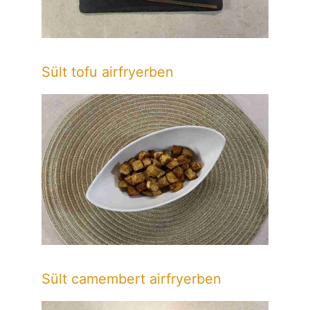
Sült tofu airfryerben
Sült camembert airfryerben