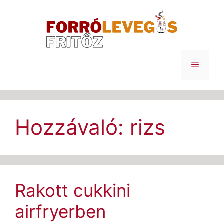
Kilépés
a
tartalomba
Menü
Hozzávaló:
rizs
Rakott cukkini
airfryerben