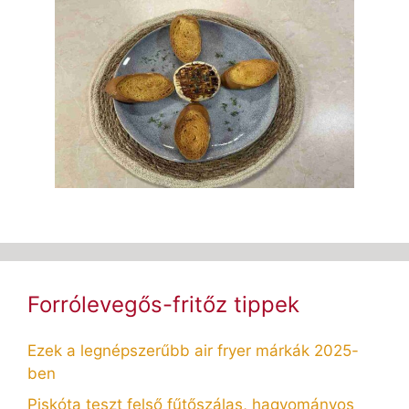
Forrólevegős-fritőz tippek
Ezek a legnépszerűbb air fryer márkák 2025-
ben
Piskóta teszt felső fűtőszálas, hagyományos