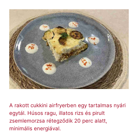
A rakott cukkini airfryerben egy tartalmas nyári
egytál. Húsos ragu, illatos rizs és pirult
zsemlemorzsa rétegződik 20 perc alatt,
minimális energiával.