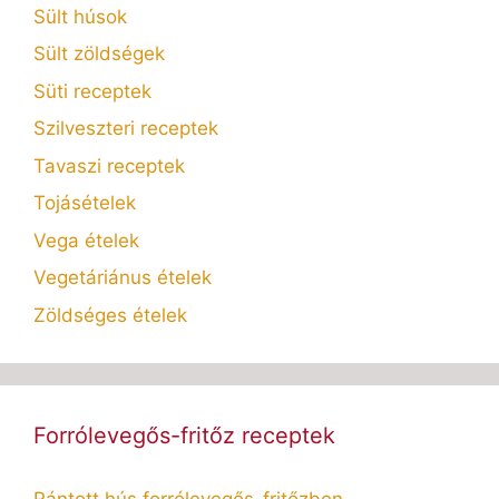
Sült húsok
Sült zöldségek
Süti receptek
Szilveszteri receptek
Tavaszi receptek
Tojásételek
Vega ételek
Vegetáriánus ételek
Zöldséges ételek
Forrólevegős-fritőz receptek
Rántott hús forrólevegős-fritőzben