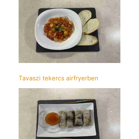
Tavaszi tekercs airfryerben