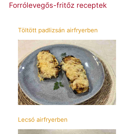
Forrólevegős-fritőz receptek
Töltött padlizsán airfryerben
Lecsó airfryerben