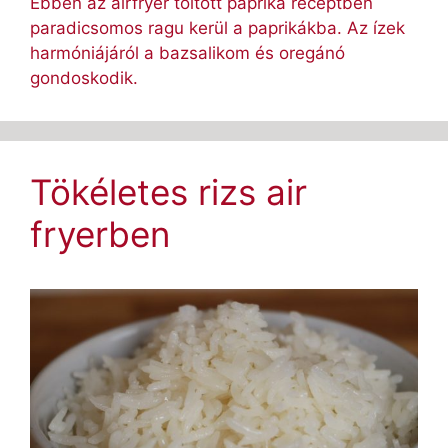
Ebben az airfryer töltött paprika receptben
paradicsomos ragu kerül a paprikákba. Az ízek
harmóniájáról a bazsalikom és oregánó
gondoskodik.
Tökéletes rizs air
fryerben