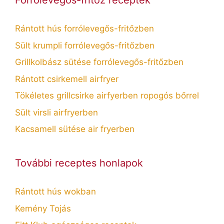
Forrólevegős-fritőz receptek
Rántott hús forrólevegős-fritőzben
Sült krumpli forrólevegős-fritőzben
Grillkolbász sütése forrólevegős-fritőzben
Rántott csirkemell airfryer
Tökéletes grillcsirke airfyerben ropogós bőrrel
Sült virsli airfryerben
Kacsamell sütése air fryerben
További receptes honlapok
Rántott hús wokban
Kemény Tojás