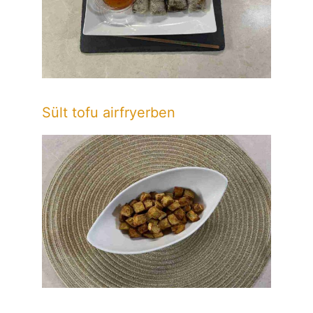
Sült tofu airfryerben