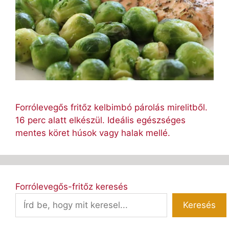
Forrólevegős fritőz kelbimbó párolás mirelitből.
16 perc alatt elkészül. Ideális egészséges
mentes köret húsok vagy halak mellé.
Forrólevegős-fritőz keresés
Keresés