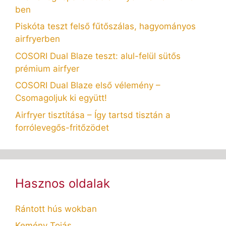
ben
Piskóta teszt felső fűtőszálas, hagyományos
airfryerben
COSORI Dual Blaze teszt: alul-felül sütős
prémium airfyer
COSORI Dual Blaze első vélemény –
Csomagoljuk ki együtt!
Airfryer tisztítása – Így tartsd tisztán a
forrólevegős-fritőzödet
Hasznos oldalak
Rántott hús wokban
Kemény Tojás