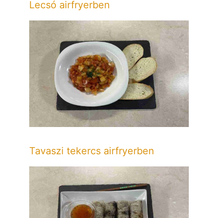
Lecsó airfryerben
Tavaszi tekercs airfryerben