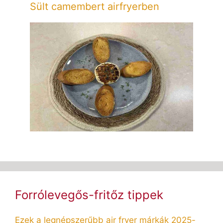
Sült camembert airfryerben
Forrólevegős-fritőz tippek
Ezek a legnépszerűbb air fryer márkák 2025-