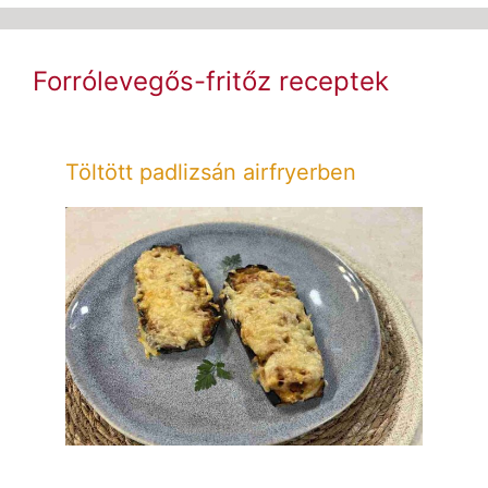
Forrólevegős-fritőz receptek
Töltött padlizsán airfryerben