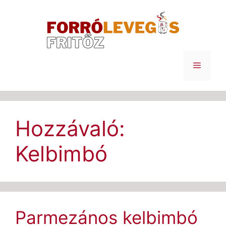
Kilépés
a
tartalomba
Menü
Hozzávaló:
Kelbimbó
Parmezános kelbimbó