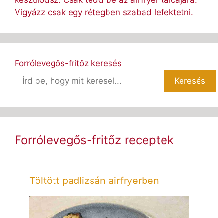
készülődsz. Csak tedd be az airfryer tálcájára.
Vigyázz csak egy rétegben szabad lefektetni.
Forrólevegős-fritőz keresés
Keresés
Forrólevegős-fritőz receptek
Töltött padlizsán airfryerben