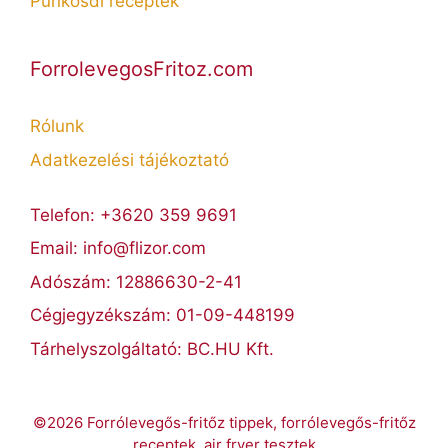
Pünkösdi receptek
ForrolevegosFritoz.com
Rólunk
Adatkezelési tájékoztató
Telefon: +3620 359 9691
Email: info@flizor.com
Adószám: 12886630-2-41
Cégjegyzékszám: 01-09-448199
Tárhelyszolgáltató: BC.HU Kft.
©2026 Forrólevegős-fritőz tippek, forrólevegős-fritőz
receptek, air fryer tesztek