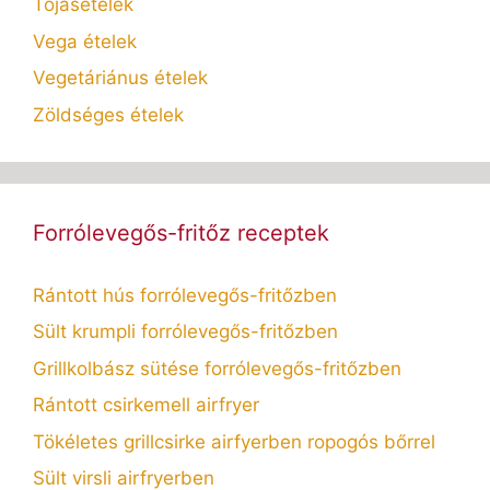
Tojásételek
Vega ételek
Vegetáriánus ételek
Zöldséges ételek
Forrólevegős-fritőz receptek
Rántott hús forrólevegős-fritőzben
Sült krumpli forrólevegős-fritőzben
Grillkolbász sütése forrólevegős-fritőzben
Rántott csirkemell airfryer
Tökéletes grillcsirke airfyerben ropogós bőrrel
Sült virsli airfryerben