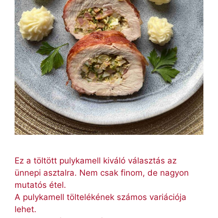
Ez a töltött pulykamell kiváló választás az
ünnepi asztalra. Nem csak finom, de nagyon
mutatós étel.
A pulykamell töltelékének számos variációja
lehet.