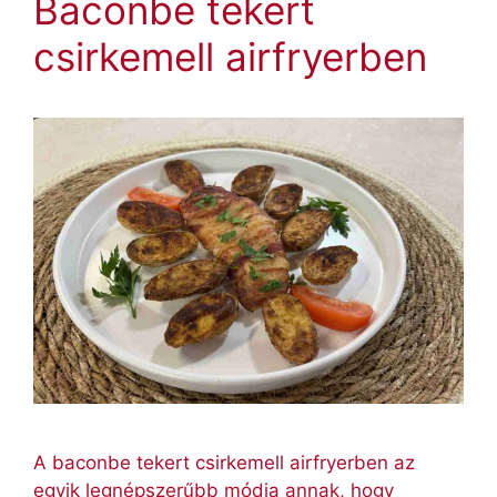
Baconbe tekert
csirkemell airfryerben
A baconbe tekert csirkemell airfryerben az
egyik legnépszerűbb módja annak, hogy