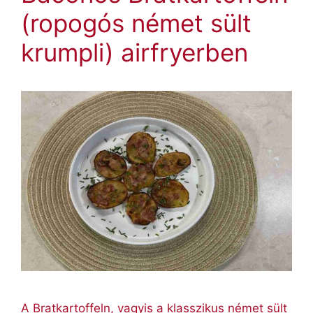
(ropogós német sült
krumpli) airfryerben
A Bratkartoffeln, vagyis a klasszikus német sült