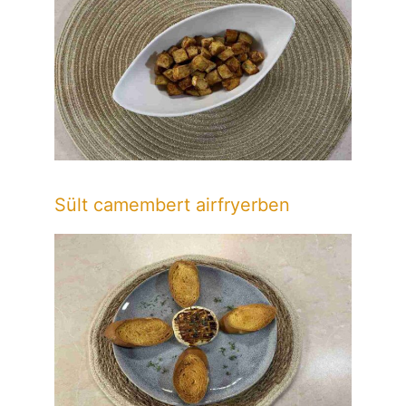
Sült camembert airfryerben