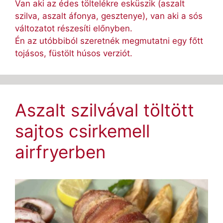
Van aki az édes töltelékre esküszik (aszalt
szilva, aszalt áfonya, gesztenye), van aki a sós
változatot részesíti előnyben.
Én az utóbbiból szeretnék megmutatni egy főtt
tojásos, füstölt húsos verziót.
Aszalt szilvával töltött
sajtos csirkemell
airfryerben