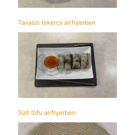
Tavaszi tekercs airfryerben
Sült tofu airfryerben