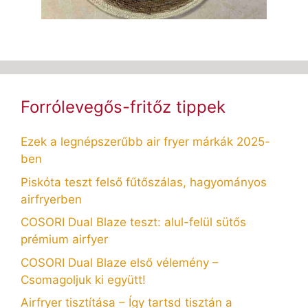
Forrólevegős-fritőz tippek
Ezek a legnépszerűbb air fryer márkák 2025-
ben
Piskóta teszt felső fűtőszálas, hagyományos
airfryerben
COSORI Dual Blaze teszt: alul-felül sütős
prémium airfyer
COSORI Dual Blaze első vélemény –
Csomagoljuk ki együtt!
Airfryer tisztítása – Így tartsd tisztán a