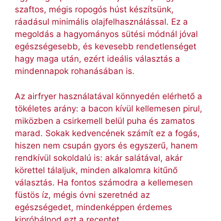
szaftos, mégis ropogós húst készítsünk,
ráadásul minimális olajfelhasználással. Ez a
megoldás a hagyományos sütési módnál jóval
egészségesebb, és kevesebb rendetlenséget
hagy maga után, ezért ideális választás a
mindennapok rohanásában is.
Az airfryer használatával könnyedén elérhető a
tökéletes arány: a bacon kívül kellemesen pirul,
miközben a csirkemell belül puha és zamatos
marad. Sokak kedvencének számít ez a fogás,
hiszen nem csupán gyors és egyszerű, hanem
rendkívül sokoldalú is: akár salátával, akár
körettel tálaljuk, minden alkalomra kitűnő
választás. Ha fontos számodra a kellemesen
füstös íz, mégis óvni szeretnéd az
egészségedet, mindenképpen érdemes
kipróbálnod ezt a receptet.