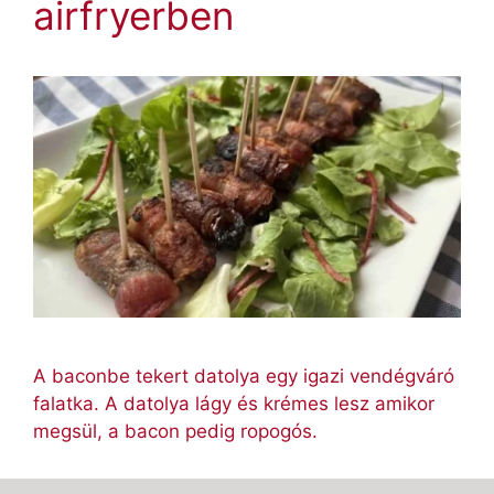
airfryerben
A baconbe tekert datolya egy igazi vendégváró
falatka. A datolya lágy és krémes lesz amikor
megsül, a bacon pedig ropogós.