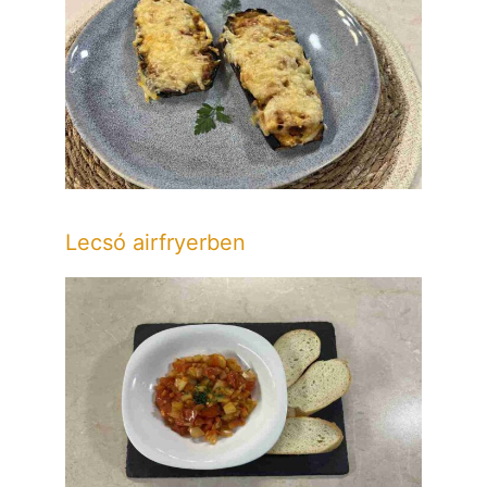
Lecsó airfryerben