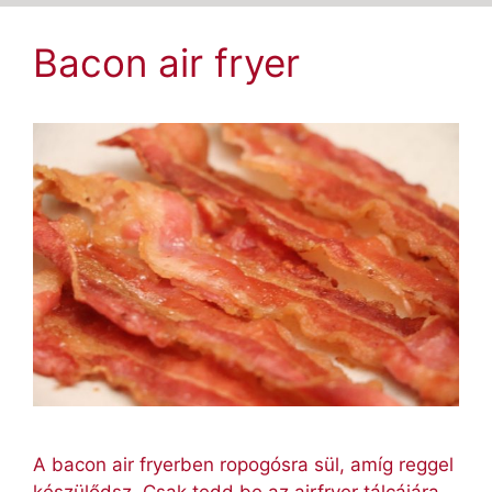
Bacon air fryer
A bacon air fryerben ropogósra sül, amíg reggel