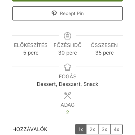
Recept Pin
ELŐKÉSZÍTÉS
FŐZÉSI IDŐ
ÖSSZESEN
perc
perc
perc
5
perc
30
perc
35
perc
FOGÁS
Dessert, Desszert, Snack
ADAG
2
HOZZÁVALÓK
1x
2x
3x
4x