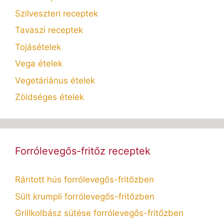
Szilveszteri receptek
Tavaszi receptek
Tojásételek
Vega ételek
Vegetáriánus ételek
Zöldséges ételek
Forrólevegős-fritőz receptek
Rántott hús forrólevegős-fritőzben
Sült krumpli forrólevegős-fritőzben
Grillkolbász sütése forrólevegős-fritőzben