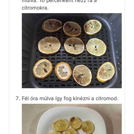
múlva. 10 percenként nézz rá a
citromokra.
Fél óra múlva így fog kinézni a citromod.