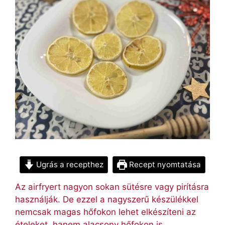
Ugrás a recepthez
Recept nyomtatása
Az airfryert nagyon sokan sütésre vagy pirításra
használják. De ezzel a nagyszerű készülékkel
nemcsak magas hőfokon lehet elkészíteni az
ételeket, hanem alacsony hőfokon is.