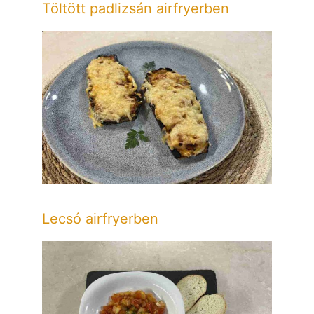
Töltött padlizsán airfryerben
Lecsó airfryerben