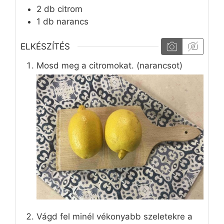
2
db
citrom
1
db
narancs
ELKÉSZÍTÉS
Mosd meg a citromokat. (narancsot)
Vágd fel minél vékonyabb szeletekre a