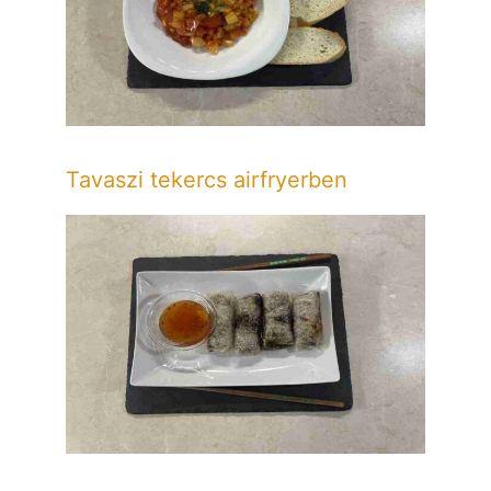
Tavaszi tekercs airfryerben