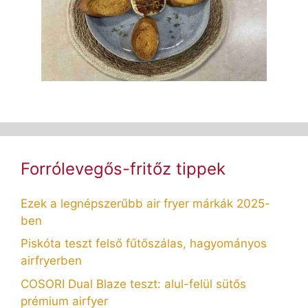
Forrólevegős-fritőz tippek
Ezek a legnépszerűbb air fryer márkák 2025-
ben
Piskóta teszt felső fűtőszálas, hagyományos
airfryerben
COSORI Dual Blaze teszt: alul-felül sütős
prémium airfyer