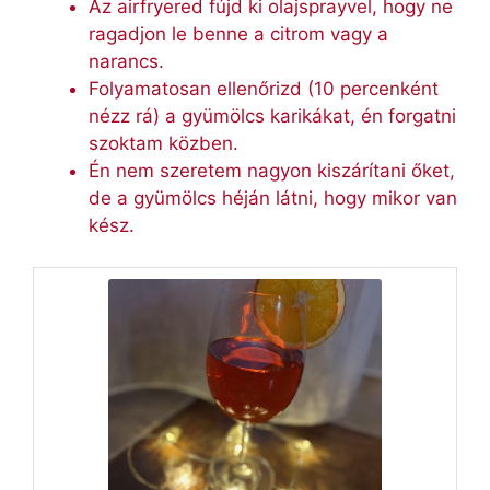
Az airfryered fújd ki olajsprayvel, hogy ne
ragadjon le benne a citrom vagy a
narancs.
Folyamatosan ellenőrizd (10 percenként
nézz rá) a gyümölcs karikákat, én forgatni
szoktam közben.
Én nem szeretem nagyon kiszárítani őket,
de a gyümölcs héján látni, hogy mikor van
kész.