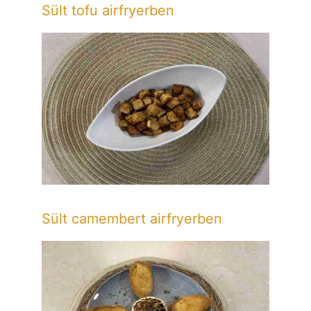
Sült tofu airfryerben
Sült camembert airfryerben