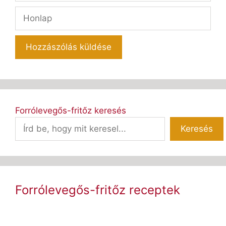
Honlap
Forrólevegős-fritőz keresés
Keresés
Forrólevegős-fritőz receptek