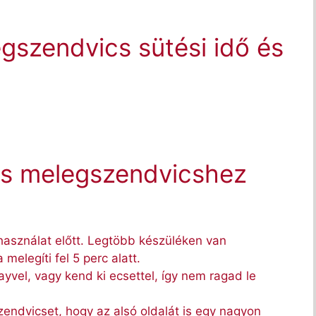
gszendvics sütési idő és
ás melegszendvicshez
 használat előtt. Legtöbb készüléken van
melegíti fel 5 perc alatt.
rayvel, vagy kend ki ecsettel, így nem ragad le
endvicset, hogy az alsó oldalát is egy nagyon