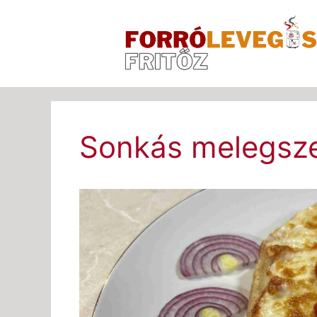
Kilépés
a
tartalomba
Sonkás melegsze