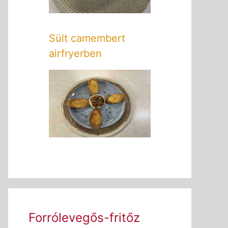
Sült camembert
airfryerben
Forrólevegős-fritőz