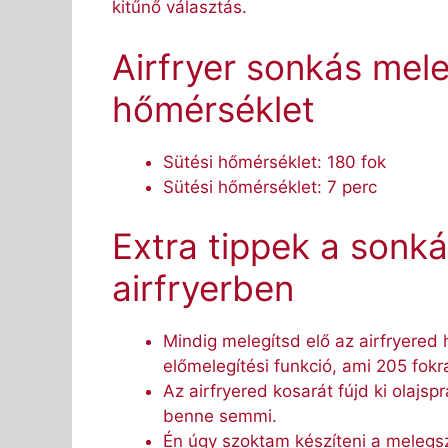
kitűnő választás.
Airfryer sonkás mele
hőmérséklet
Sütési hőmérséklet: 180 fok
Sütési hőmérséklet: 7 perc
Extra tippek a sonk
airfryerben
Mindig melegítsd elő az airfryered
előmelegítési funkció, ami 205 fokra 
Az airfryered kosarát fújd ki olajsp
benne semmi.
Én úgy szoktam készíteni a melegsz