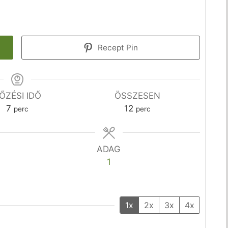
Recept Pin
ŐZÉSI IDŐ
ÖSSZESEN
perc
perc
7
12
perc
perc
ADAG
1
1x
2x
3x
4x