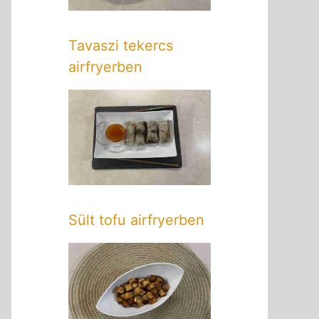
Tavaszi tekercs
airfryerben
Sült tofu airfryerben