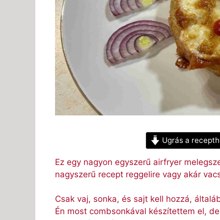
Ugrás a recepth
Ez egy nagyon egyszerű airfryer melegsze
nagyszerű recept reggelire vagy akár vacs
Csak vaj, sonka, és sajt kell hozzá, álta
Én most combsonkával készítettem el, de 