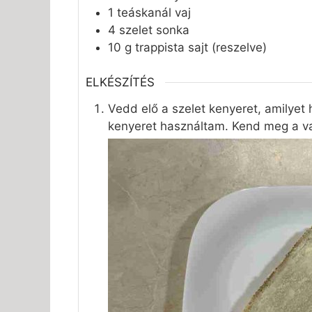
1
teáskanál
vaj
4
szelet
sonka
10
g
trappista sajt (reszelve)
ELKÉSZÍTÉS
Vedd elő a szelet kenyeret, amilyet
kenyeret használtam. Kend meg a vaj