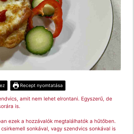
ez
Recept nyomtatása
ndvics, amit nem lehet elrontani. Egyszerű, de
orára is.
lában ezek a hozzávalók megtalálhatók a hűtőben.
csirkemell sonkával, vagy szendvics sonkával is