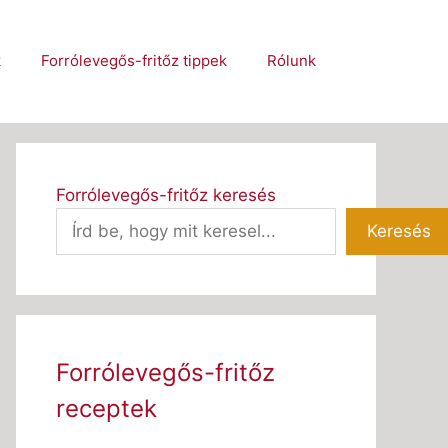
k
Forrólevegős-fritőz tippek
Rólunk
Forrólevegős-fritőz keresés
Keresés
Forrólevegős-fritőz
receptek