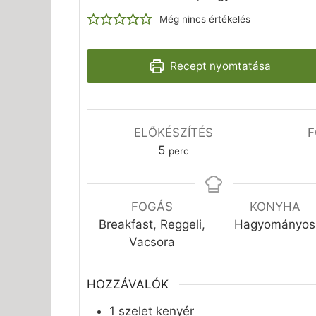
Még nincs értékelés
Recept nyomtatása
ELŐKÉSZÍTÉS
F
perc
5
perc
FOGÁS
KONYHA
Breakfast, Reggeli,
Hagyományos
Vacsora
HOZZÁVALÓK
1
szelet
kenyér