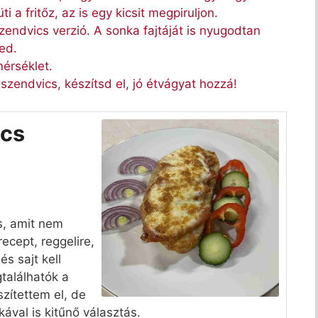
i a fritőz, az is egy kicsit megpiruljon.
ndvics verzió. A sonka fajtáját is nyugodtan
ted.
mérséklet.
szendvics, készítsd el, jó étvágyat hozzá!
ics
s, amit nem
ecept, reggelire,
és sajt kell
találhatók a
zítettem el, de
ával is kitűnő választás.