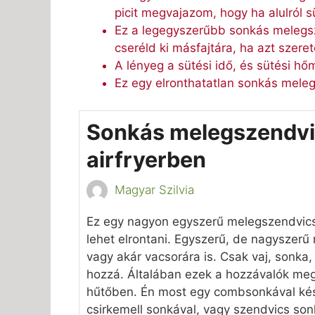
picit megvajazom, hogy ha alulról süt
Ez a legegyszerűbb sonkás melegsze
cseréld ki másfajtára, ha azt szere
A lényeg a sütési idő, és sütési hő
Ez egy elronthatatlan sonkás meleg
Sonkás melegszendv
airfryerben
Magyar Szilvia
Ez egy nagyon egyszerű melegszendvic
lehet elrontani. Egyszerű, de nagyszerű r
vagy akár vacsorára is. Csak vaj, sonka, 
hozzá. Általában ezek a hozzávalók meg
hűtőben. Én most egy combsonkával kés
csirkemell sonkával, vagy szendvics sonk