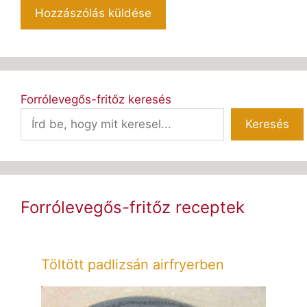
Forrólevegős-fritőz keresés
Keresés
Forrólevegős-fritőz receptek
Töltött padlizsán airfryerben