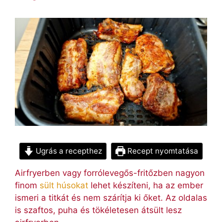
Ugrás a recepthez
Recept nyomtatása
Airfryerben vagy forrólevegős-fritőzben nagyon
finom
sült húsokat
lehet készíteni, ha az ember
ismeri a titkát és nem szárítja ki őket. Az oldalas
is szaftos, puha és tökéletesen átsült lesz