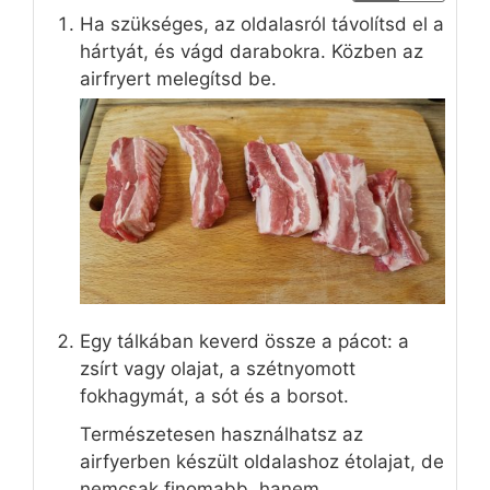
Ha szükséges, az oldalasról távolítsd el a
hártyát, és vágd darabokra. Közben az
airfryert melegítsd be.
Egy tálkában keverd össze a pácot: a
zsírt vagy olajat, a szétnyomott
fokhagymát, a sót és a borsot.
Természetesen használhatsz az
airfyerben készült oldalashoz étolajat, de
nemcsak finomabb, hanem