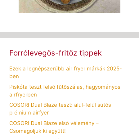
Forrólevegős-fritőz tippek
Ezek a legnépszerűbb air fryer márkák 2025-
ben
Piskóta teszt felső fűtőszálas, hagyományos
airfryerben
COSORI Dual Blaze teszt: alul-felül sütős
prémium airfyer
COSORI Dual Blaze első vélemény –
Csomagoljuk ki együtt!