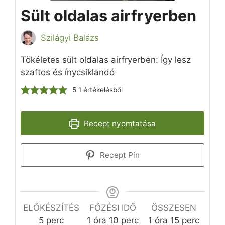
Sült oldalas airfryerben
Szilágyi Balázs
Tökéletes sült oldalas airfryerben: Így lesz
szaftos és ínycsiklandó
5
1 értékelésből
Recept nyomtatása
Recept Pin
ELŐKÉSZÍTÉS
FŐZÉSI IDŐ
ÖSSZESEN
perc
óra
perc
óra
perc
5
perc
1
óra
10
perc
1
óra
15
perc