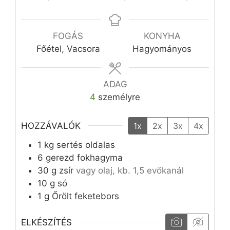
FOGÁS
KONYHA
Főétel, Vacsora
Hagyományos
ADAG
4
személyre
HOZZÁVALÓK
1x
2x
3x
4x
1
kg
sertés oldalas
6
gerezd
fokhagyma
30
g
zsír
vagy olaj, kb. 1,5 evőkanál
10
g
só
1
g
Őrölt feketebors
ELKÉSZÍTÉS