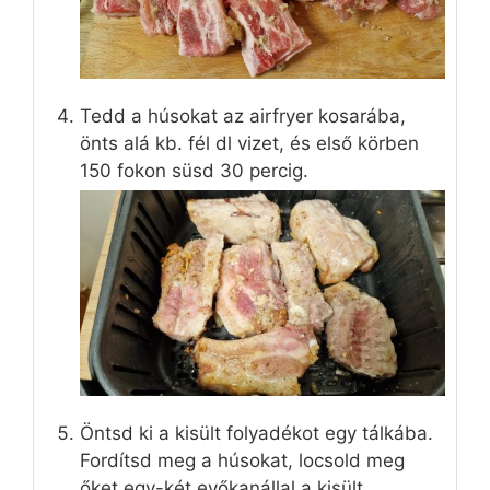
Tedd a húsokat az airfryer kosarába,
önts alá kb. fél dl vizet, és első körben
150 fokon süsd 30 percig.
Öntsd ki a kisült folyadékot egy tálkába.
Fordítsd meg a húsokat, locsold meg
őket egy-két evőkanállal a kisült