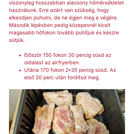
viszonylag hosszabban alacsony hőmérsékletet
használunk. Erre azért van szükség, hogy
elkezdjen puhulni, de ne égjen meg a végére.
Második lépésben pedig közepesnél kicsit
magasabb hőfokon tovább puhítjuk és készre
sütjük.
Először 150 fokon 30 percig süsd az
oldalast az airfryerben.
Utána 170 fokon 2*20 percig süsd. Az
első 20 perc után fordítsd meg.