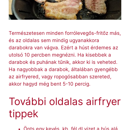
Természetesen minden forrólevegős-fritőz más,
és az oldalas sem mindig ugyanakkora
darabokra van vágva. Ezért a húst érdemes az
utolsó 10 percben megnézni. Ha kisebbek a
darabok és puhának tűnik, akkor ki is veheted.
Ha nagyobbak a darabok, általában gyengébb
az airfryered, vagy ropogósabban szereted,
akkor hagyd még bent 5-10 percig.
További oldalas airfryer
tippek
Önts egy kevés, kb. fél dl vizet a hús alá,