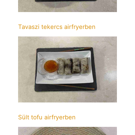
Tavaszi tekercs airfryerben
Sült tofu airfryerben