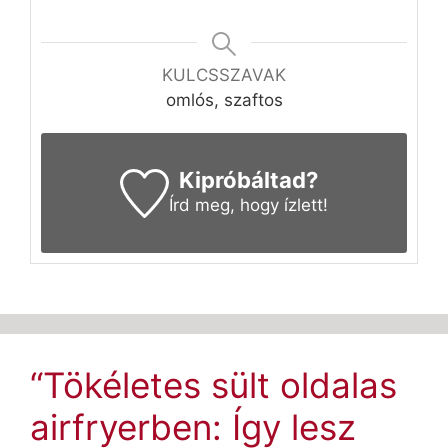
KULCSSZAVAK
omlós, szaftos
Kipróbáltad?
Írd meg
, hogy ízlett!
“Tökéletes sült oldalas
airfryerben: Így lesz