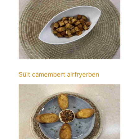
Sült camembert airfryerben