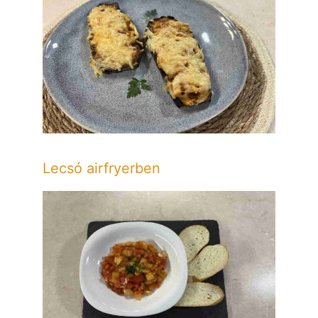
Lecsó airfryerben