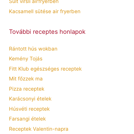
Sült virsli airfryerben
Kacsamell sütése air fryerben
További receptes honlapok
Rántott hús wokban
Kemény Tojás
Fitt Klub egészséges receptek
Mit főzzek ma
Pizza receptek
Karácsonyi ételek
Húsvéti receptek
Farsangi ételek
Receptek Valentin-napra