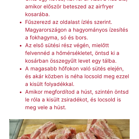
amikor először beteszed az airfryer
kosarába.
Fűszerezd az oldalast ízlés szerint.
Magyarországon a hagyományos ízesítés
a fokhagyma, só és bors.
Az első sütési rész végén, mielőtt
felvennéd a hőmérsékletet, öntsd ki a
kosárban összegyűlt levet egy tálba.
A magasabb hőfokon való sütés elején,
és akár közben is néha locsold meg ezzel
a kisült folyadékkal.
Amikor megfordítod a húst, szintén öntsd
le róla a kisült zsiradékot, és locsold is
meg vele a húst.