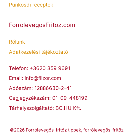
Pünkösdi receptek
ForrolevegosFritoz.com
Rólunk
Adatkezelési tájékoztató
Telefon: +3620 359 9691
Email: info@flizor.com
Adószám: 12886630-2-41
Cégjegyzékszám: 01-09-448199
Tárhelyszolgáltató: BC.HU Kft.
©2026 Forrólevegős-fritőz tippek, forrólevegős-fritőz