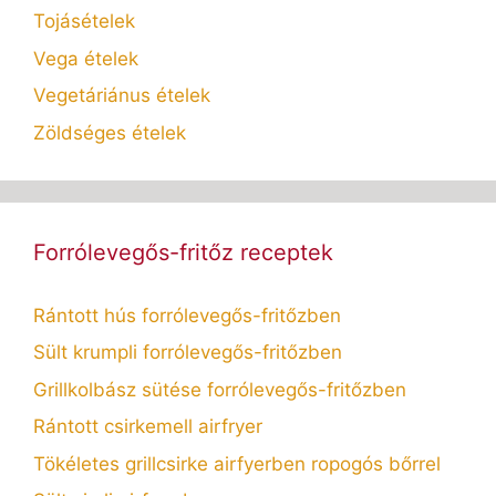
Tojásételek
Vega ételek
Vegetáriánus ételek
Zöldséges ételek
Forrólevegős-fritőz receptek
Rántott hús forrólevegős-fritőzben
Sült krumpli forrólevegős-fritőzben
Grillkolbász sütése forrólevegős-fritőzben
Rántott csirkemell airfryer
Tökéletes grillcsirke airfyerben ropogós bőrrel