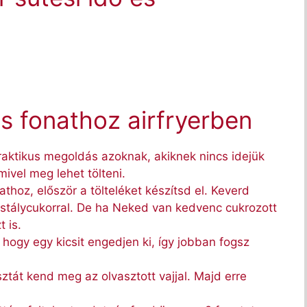
s fonathoz airfryerben
praktikus megoldás azoknak, akiknek nincs idejük
mivel meg lehet tölteni.
hoz, először a tölteléket készítsd el. Keverd
istálycukorral. De ha Neked van kedvenc cukrozott
 is.
 hogy egy kicsit engedjen ki, így jobban fogsz
sztát kend meg az olvasztott vajjal. Majd erre