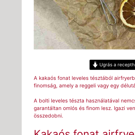
Ugrás a recepth
A kakaós fonat leveles tésztából airfryerb
finomság, amely a reggeli vagy egy délutá
A bolti leveles tészta használatával nem
garantáltan omlós és finom lesz. Igazi v
összedobni.
Kakaós fonat airfrye