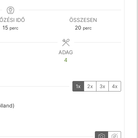
ŐZÉSI IDŐ
ÖSSZESEN
perc
perc
15
20
perc
perc
ADAG
4
1x
2x
3x
4x
lland)