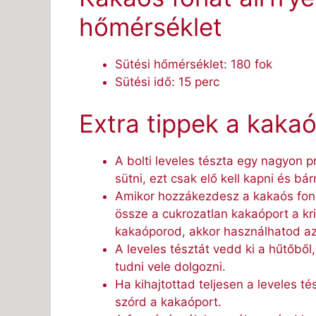
hőmérséklet
Sütési hőmérséklet: 180 fok
Sütési idő: 15 perc
Extra tippek a kakaó
A bolti leveles tészta egy nagyon 
sütni, ezt csak elő kell kapni és bár
Amikor hozzákezdesz a kakaós fonat
össze a cukrozatlan kakaóport a kr
kakaóporod, akkor használhatod azt
A leveles tésztát vedd ki a hűtőből,
tudni vele dolgozni.
Ha kihajtottad teljesen a leveles té
szórd a kakaóport.