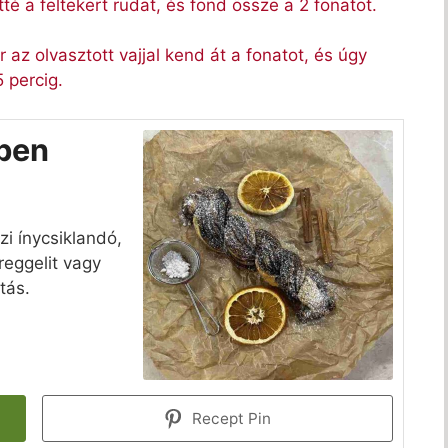
é a feltekert rudat, és fond össze a 2 fonatot.
 az olvasztott vajjal kend át a fonatot, és úgy
 percig.
rben
zi ínycsiklandó,
reggelit vagy
tás.
Recept Pin