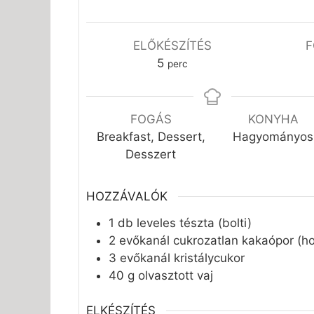
ELŐKÉSZÍTÉS
F
perc
5
perc
FOGÁS
KONYHA
Breakfast, Dessert,
Hagyományos
Desszert
HOZZÁVALÓK
1
db
leveles tészta (bolti)
2
evőkanál
cukrozatlan kakaópor (ho
3
evőkanál
kristálycukor
40
g
olvasztott vaj
ELKÉSZÍTÉS