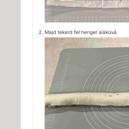
Majd tekerd fel henger alakúvá.