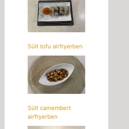
Sült tofu airfryerben
Sült camembert
airfryerben