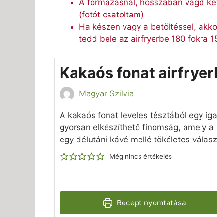
A formázásnál, hosszában vágd kett
(fotót csatoltam)
Ha készen vagy a betöltéssel, akkor
tedd bele az airfryerbe 180 fokra 15
Kakaós fonat airfrye
Magyar Szilvia
A kakaós fonat leveles tésztából egy iga
gyorsan elkészíthető finomság, amely a 
egy délutáni kávé mellé tökéletes válasz
Még nincs értékelés
Recept nyomtatása