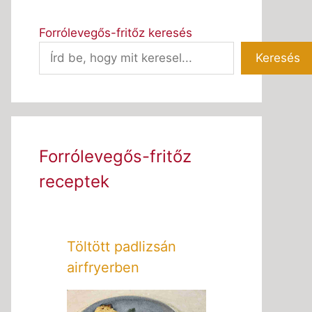
Forrólevegős-fritőz keresés
Keresés
Forrólevegős-fritőz
receptek
Töltött padlizsán
airfryerben