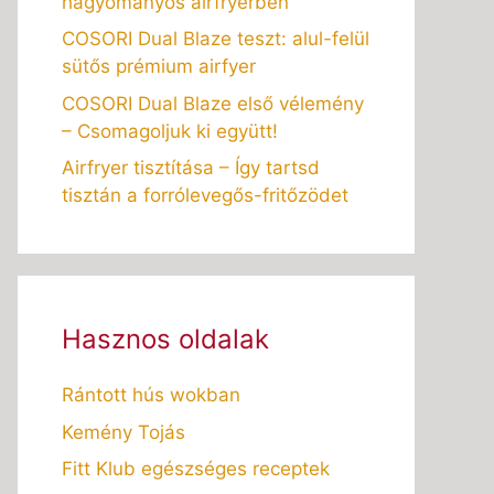
hagyományos airfryerben
COSORI Dual Blaze teszt: alul-felül
sütős prémium airfyer
COSORI Dual Blaze első vélemény
– Csomagoljuk ki együtt!
Airfryer tisztítása – Így tartsd
tisztán a forrólevegős-fritőzödet
Hasznos oldalak
Rántott hús wokban
Kemény Tojás
Fitt Klub egészséges receptek