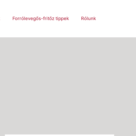
k
Forrólevegős-fritőz tippek
Rólunk