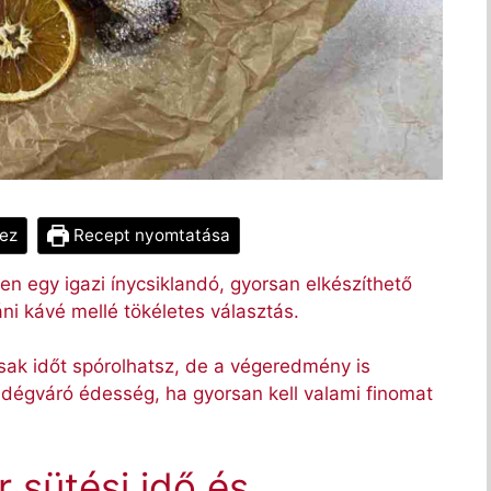
ez
Recept nyomtatása
en egy igazi ínycsiklandó, gyorsan elkészíthető
ni kávé mellé tökéletes választás.
csak időt spórolhatsz, de a végeredmény is
endégváró édesség, ha gyorsan kell valami finomat
r sütési idő és