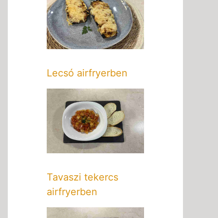
Lecsó airfryerben
Tavaszi tekercs
airfryerben