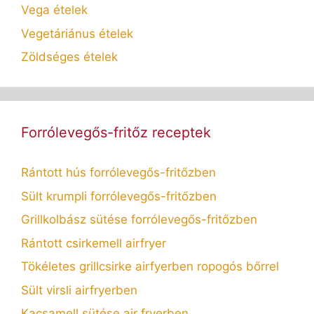
Vega ételek
Vegetáriánus ételek
Zöldséges ételek
Forrólevegős-fritőz receptek
Rántott hús forrólevegős-fritőzben
Sült krumpli forrólevegős-fritőzben
Grillkolbász sütése forrólevegős-fritőzben
Rántott csirkemell airfryer
Tökéletes grillcsirke airfyerben ropogós bőrrel
Sült virsli airfryerben
Kacsamell sütése air fryerben