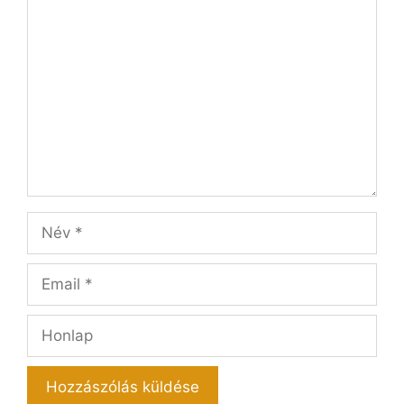
Hozzászólás
Név
Email
Honlap