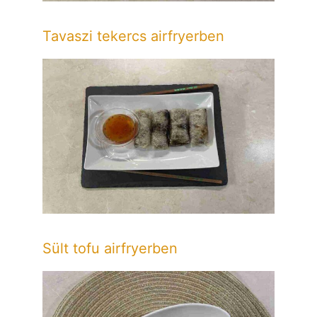
Tavaszi tekercs airfryerben
Sült tofu airfryerben