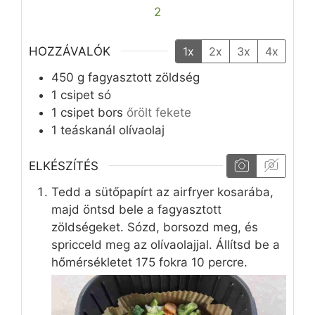
2
HOZZÁVALÓK
1x
2x
3x
4x
450
g
fagyasztott zöldség
1
csipet
só
1
csipet
bors
őrölt fekete
1
teáskanál
olívaolaj
ELKÉSZÍTÉS
Tedd a sütőpapírt az airfryer kosarába,
majd öntsd bele a fagyasztott
zöldségeket. Sózd, borsozd meg, és
spricceld meg az olívaolajjal. Állítsd be a
hőmérsékletet 175 fokra 10 percre.