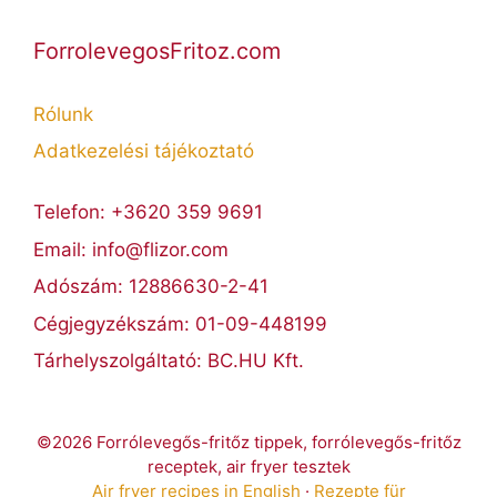
ForrolevegosFritoz.com
Rólunk
Adatkezelési tájékoztató
Telefon: +3620 359 9691
Email: info@flizor.com
Adószám: 12886630-2-41
Cégjegyzékszám: 01-09-448199
Tárhelyszolgáltató: BC.HU Kft.
©2026 Forrólevegős-fritőz tippek, forrólevegős-fritőz
receptek, air fryer tesztek
Air fryer recipes in English
·
Rezepte für