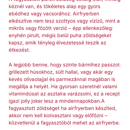
kéznél van, és tökéletes alap egy gyors
ebédhez vagy vacsorához. Airfryerben
elkészítve nem lesz szottyos vagy vízízű, mint a
mikrós vagy főzött verzió – épp ellenkezőleg:
enyhén pirult, mégis belül puha zöldségeket
kapsz, amik tényleg élvezetessé teszik az
étkezést.
A legjobb benne, hogy szinte bármihez passzol:
grillezett húsokhoz, sült hallal, vagy akár egy
kevés olívaolajjal és parmezánnal magában is
megállja a helyét. Ha gyorsan szeretnél valami
vitamindúsat az asztalra varázsolni, ez a recept
igazi jolly joker lesz a mindennapokban.A
fagyasztott zöldséget ha airfryerben készíted,
akkor nem kell kiolvasztani vagy előfőzni –
közvetlenül a fagyasztóból mehet az airfryerbe.