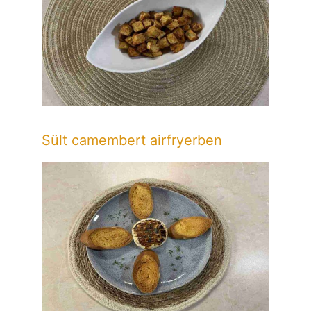
Sült camembert airfryerben