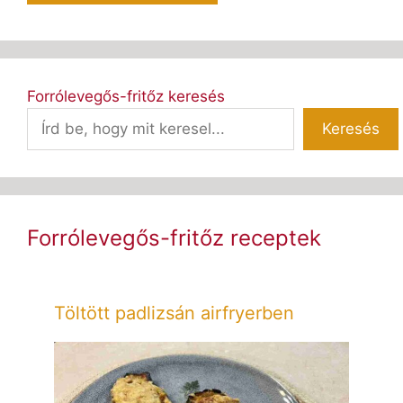
Forrólevegős-fritőz keresés
Keresés
Forrólevegős-fritőz receptek
Töltött padlizsán airfryerben