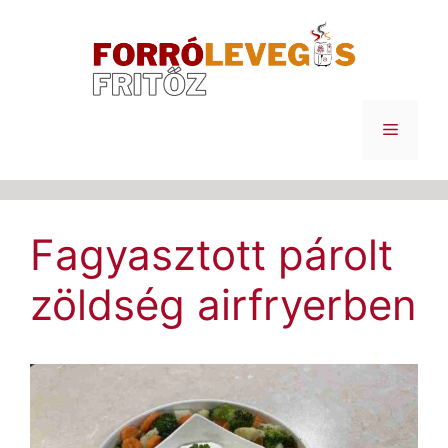
Kilépés
a
tartalomba
Menü
Fagyasztott párolt
zöldség airfryerben