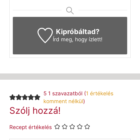
Kipróbáltad?
Írd meg
, hogy ízlett!
5 1 szavazatból (
1 értékelés
komment nélkül
)
Szólj hozzá!
Recept értékelés