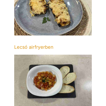
Lecsó airfryerben