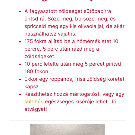
A fagyasztott zöldséget sütőpapírra
öntsd rá. Sózd meg, borsozd meg, és
spricceld meg egy kis olívaolajjal, de akár
használhatsz vajat is.
175 fokra állítsd be a hőmérsékletet 10
percre. 5 perc után rázd meg a
zöldségeket.
10 perc letelte után még 5 percet pirítsd
180 fokon.
Ekkor egy roppanós, friss zöldség köretet
kapsz.
Készíthetsz hozzá mártogatóst, vagy egy
sült hús
egészséges kísérője lehet. Jó
étvágyat!