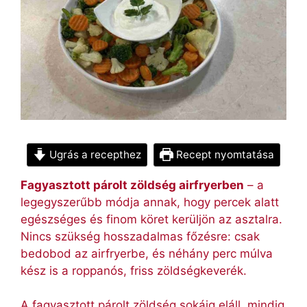
Ugrás a recepthez
Recept nyomtatása
Fagyasztott párolt zöldség airfryerben
– a
legegyszerűbb módja annak, hogy percek alatt
egészséges és finom köret kerüljön az asztalra.
Nincs szükség hosszadalmas főzésre: csak
bedobod az airfryerbe, és néhány perc múlva
kész is a roppanós, friss zöldségkeverék.
A fagyasztott párolt zöldség sokáig eláll, mindig