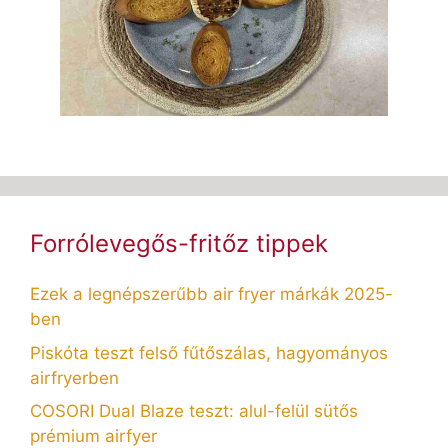
Forrólevegős-fritőz tippek
Ezek a legnépszerűbb air fryer márkák 2025-
ben
Piskóta teszt felső fűtőszálas, hagyományos
airfryerben
COSORI Dual Blaze teszt: alul-felül sütős
prémium airfyer