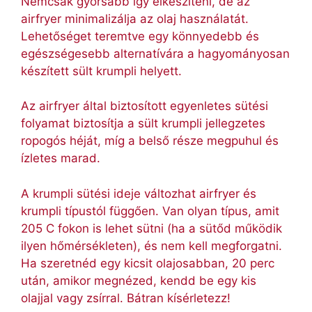
Nemcsak gyorsabb így elkészíteni, de az
airfryer minimalizálja az olaj használatát.
Lehetőséget teremtve egy könnyedebb és
egészségesebb alternatívára a hagyományosan
készített sült krumpli helyett.
Az airfryer által biztosított egyenletes sütési
folyamat biztosítja a sült krumpli jellegzetes
ropogós héját, míg a belső része megpuhul és
ízletes marad.
A krumpli sütési ideje változhat airfryer és
krumpli típustól függően. Van olyan típus, amit
205 C fokon is lehet sütni (ha a sütőd működik
ilyen hőmérsékleten), és nem kell megforgatni.
Ha szeretnéd egy kicsit olajosabban, 20 perc
után, amikor megnézed, kendd be egy kis
olajjal vagy zsírral. Bátran kísérletezz!