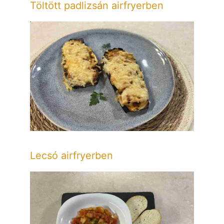
Töltött padlizsán airfryerben
Lecsó airfryerben