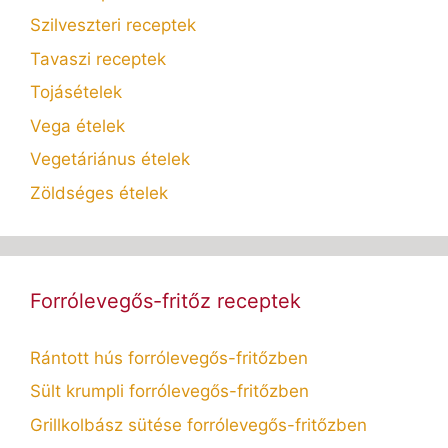
Szilveszteri receptek
Tavaszi receptek
Tojásételek
Vega ételek
Vegetáriánus ételek
Zöldséges ételek
Forrólevegős-fritőz receptek
Rántott hús forrólevegős-fritőzben
Sült krumpli forrólevegős-fritőzben
Grillkolbász sütése forrólevegős-fritőzben