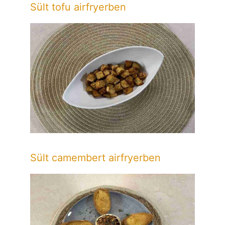
Sült tofu airfryerben
Sült camembert airfryerben