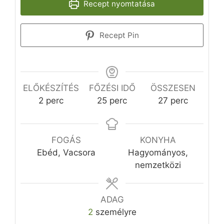
Recept nyomtatása
Recept Pin
ELŐKÉSZÍTÉS
FŐZÉSI IDŐ
ÖSSZESEN
perc
perc
perc
2
perc
25
perc
27
perc
FOGÁS
KONYHA
Ebéd, Vacsora
Hagyományos,
nemzetközi
ADAG
2
személyre