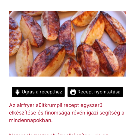
Ugrás a recepthez
Recept nyomtatása
Az airfryer sültkrumpli recept egyszerű
elkészítése és finomsága révén igazi segítség a
mindennapokban.