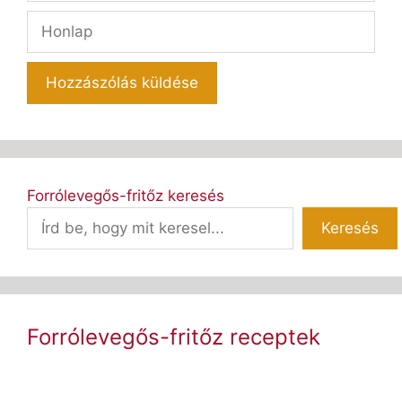
Honlap
Forrólevegős-fritőz keresés
Keresés
Forrólevegős-fritőz receptek