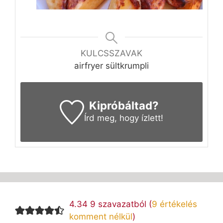
KULCSSZAVAK
airfryer sültkrumpli
Kipróbáltad?
Írd meg
, hogy ízlett!
4.34 9 szavazatból (
9 értékelés
komment nélkül
)