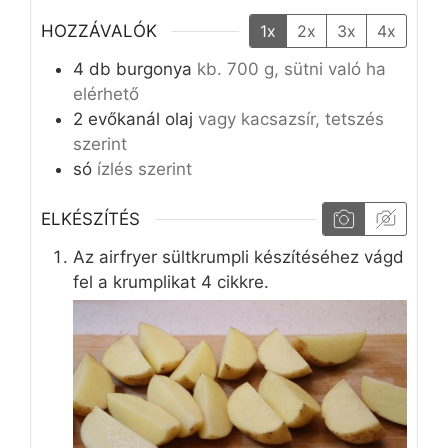
HOZZÁVALÓK
1x
2x
3x
4x
4
db
burgonya
kb. 700 g, sütni való ha
elérhető
2
evőkanál
olaj
vagy kacsazsír, tetszés
szerint
só
ízlés szerint
ELKÉSZÍTÉS
Az airfryer sültkrumpli készítéséhez vágd
fel a krumplikat 4 cikkre.