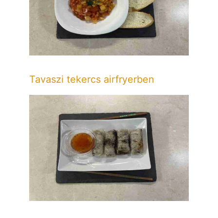
Tavaszi tekercs airfryerben