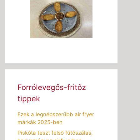
Forrólevegős-fritőz
tippek
Ezek a legnépszerűbb air fryer
márkák 2025-ben
Piskóta teszt felső fűtőszálas,