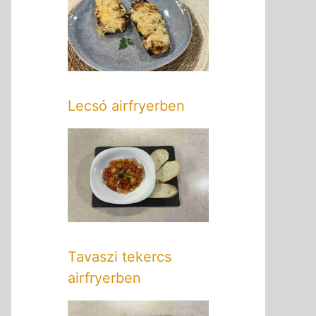
Lecsó airfryerben
Tavaszi tekercs
airfryerben