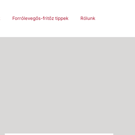
k
Forrólevegős-fritőz tippek
Rólunk