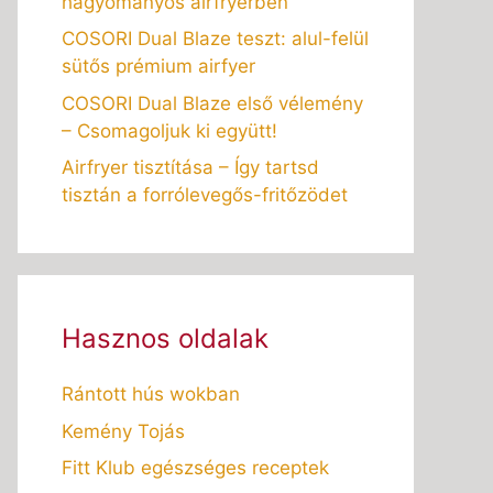
hagyományos airfryerben
COSORI Dual Blaze teszt: alul-felül
sütős prémium airfyer
COSORI Dual Blaze első vélemény
– Csomagoljuk ki együtt!
Airfryer tisztítása – Így tartsd
tisztán a forrólevegős-fritőzödet
Hasznos oldalak
Rántott hús wokban
Kemény Tojás
Fitt Klub egészséges receptek