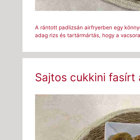
A rántott padlizsán airfryerben egy könn
adag rizs és tartármártás, hogy a vacsora
Sajtos cukkini fasírt