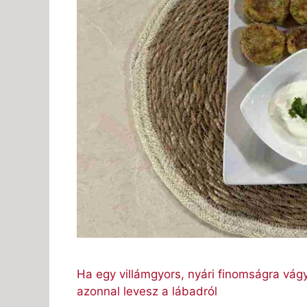
Ha egy villámgyors, nyári finomságra vágys
azonnal levesz a lábadról