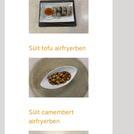
Sült tofu airfryerben
Sült camembert
airfryerben