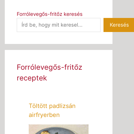
Forrólevegős-fritőz keresés
Keresés
Forrólevegős-fritőz
receptek
Töltött padlizsán
airfryerben