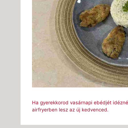
Ha gyerekkorod vasárnapi ebédjét idéznéd
airfryerben lesz az új kedvenced.