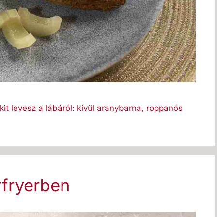
kit levesz a lábáról: kívül aranybarna, roppanós
rfryerben