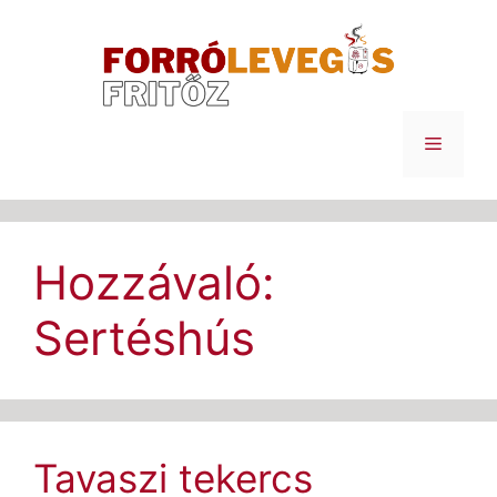
Kilépés
a
tartalomba
Menü
Hozzávaló:
Sertéshús
Tavaszi tekercs