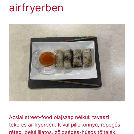
airfryerben
Ázsiai street-food olajszag nélkül: tavaszi
tekercs airfryerben. Kívül pillekönnyű, ropogós
réteg, belül illatos, zöldséges-húsos töltelék.