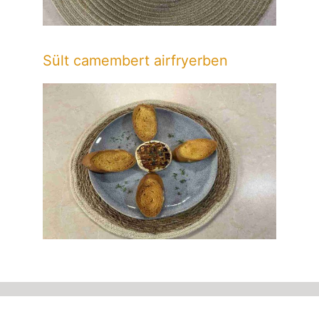
Sült camembert airfryerben