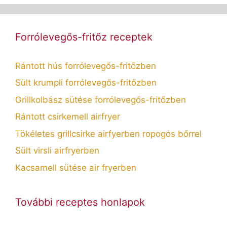
Forrólevegős-fritőz receptek
Rántott hús forrólevegős-fritőzben
Sült krumpli forrólevegős-fritőzben
Grillkolbász sütése forrólevegős-fritőzben
Rántott csirkemell airfryer
Tökéletes grillcsirke airfyerben ropogós bőrrel
Sült virsli airfryerben
Kacsamell sütése air fryerben
További receptes honlapok