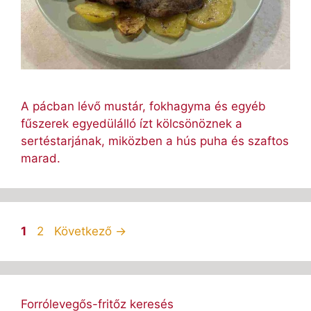
A pácban lévő mustár, fokhagyma és egyéb
fűszerek egyedülálló ízt kölcsönöznek a
sertéstarjának, miközben a hús puha és szaftos
marad.
Oldal
Oldal
1
2
Következő
→
Forrólevegős-fritőz keresés