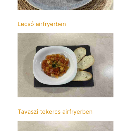
Lecsó airfryerben
Tavaszi tekercs airfryerben