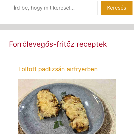
Keresés
Forrólevegős-fritőz receptek
Töltött padlizsán airfryerben