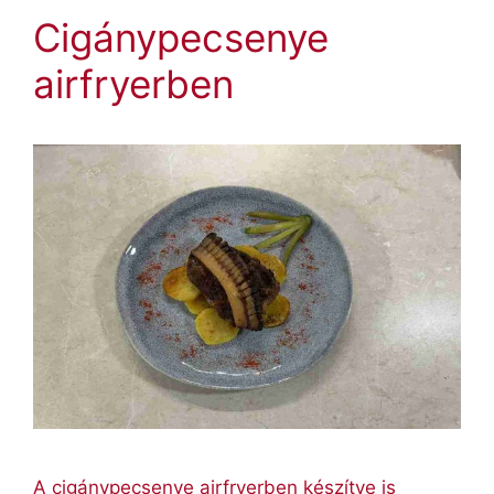
Cigánypecsenye
airfryerben
A cigánypecsenye airfryerben készítve is