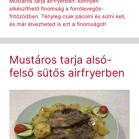
Mustáros tarja airfryerben: könnyen
elkészíthető finomság a forrólevegős-
fritőzödben. Tényleg csak pácolni és sütni kell,
és már élvezheted is ezt a finomságot!
Mustáros tarja alsó-
felső sütős airfryerben