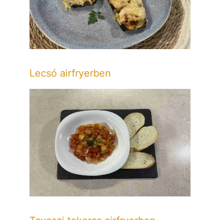
Lecsó airfryerben