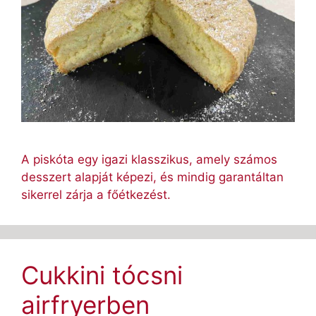
A piskóta egy igazi klasszikus, amely számos
desszert alapját képezi, és mindig garantáltan
sikerrel zárja a főétkezést.
Cukkini tócsni
airfryerben