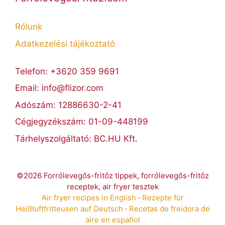
Rólunk
Adatkezelési tájékoztató
Telefon: +3620 359 9691
Email: info@flizor.com
Adószám: 12886630-2-41
Cégjegyzékszám: 01-09-448199
Tárhelyszolgáltató: BC.HU Kft.
©2026 Forrólevegős-fritőz tippek, forrólevegős-fritőz
receptek, air fryer tesztek
Air fryer recipes in English
·
Rezepte für
Heißluftfritteusen auf Deutsch
·
Recetas de freidora de
aire en español