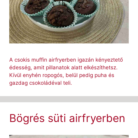
A csokis muffin airfryerben igazán kényeztető
édesség, amit pillanatok alatt elkészíthetsz.
Kívül enyhén ropogós, belül pedig puha és
gazdag csokoládéval teli.
Bögrés süti airfryerben