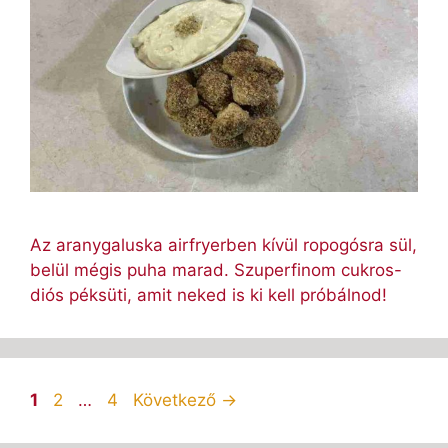
Az aranygaluska airfryerben kívül ropogósra sül,
belül mégis puha marad. Szuperfinom cukros-
diós péksüti, amit neked is ki kell próbálnod!
Oldal
Oldal
Oldal
1
2
…
4
Következő
→