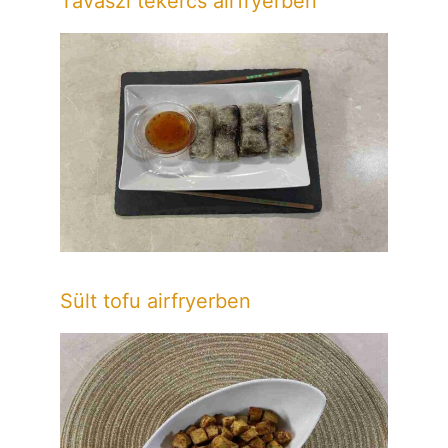
Tavaszi tekercs airfryerben
Sült tofu airfryerben