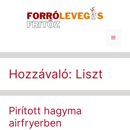
Kilépés
a
tartalomba
Menü
Hozzávaló:
Liszt
Pirított hagyma
airfryerben