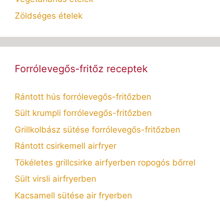
Zöldséges ételek
Forrólevegős-fritőz receptek
Rántott hús forrólevegős-fritőzben
Sült krumpli forrólevegős-fritőzben
Grillkolbász sütése forrólevegős-fritőzben
Rántott csirkemell airfryer
Tökéletes grillcsirke airfyerben ropogós bőrrel
Sült virsli airfryerben
Kacsamell sütése air fryerben