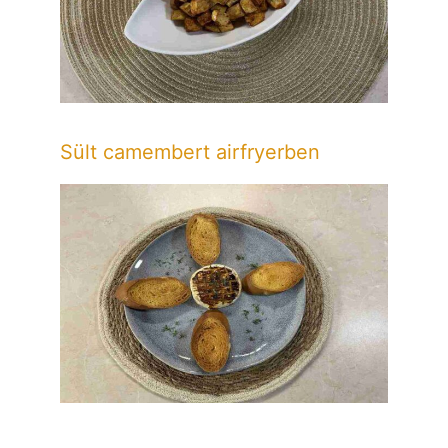
Sült camembert airfryerben