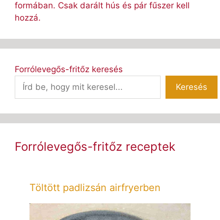
formában. Csak darált hús és pár fűszer kell
hozzá.
Forrólevegős-fritőz keresés
Keresés
Forrólevegős-fritőz receptek
Töltött padlizsán airfryerben