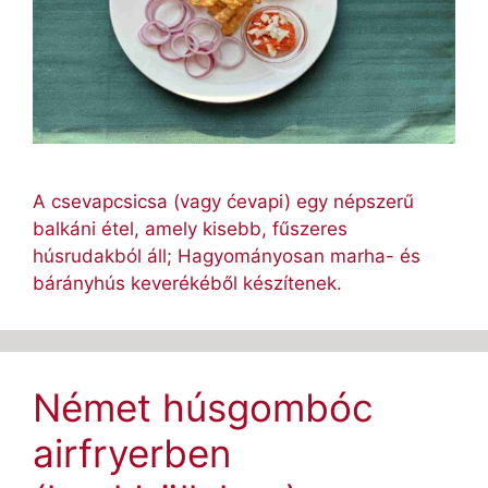
A csevapcsicsa (vagy ćevapi) egy népszerű
balkáni étel, amely kisebb, fűszeres
húsrudakból áll; Hagyományosan marha- és
bárányhús keverékéből készítenek.
Német húsgombóc
airfryerben