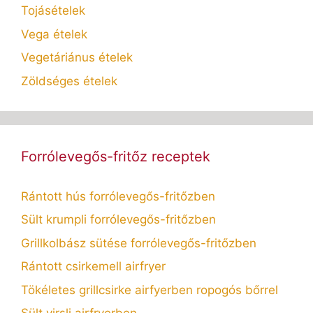
Tojásételek
Vega ételek
Vegetáriánus ételek
Zöldséges ételek
Forrólevegős-fritőz receptek
Rántott hús forrólevegős-fritőzben
Sült krumpli forrólevegős-fritőzben
Grillkolbász sütése forrólevegős-fritőzben
Rántott csirkemell airfryer
Tökéletes grillcsirke airfyerben ropogós bőrrel