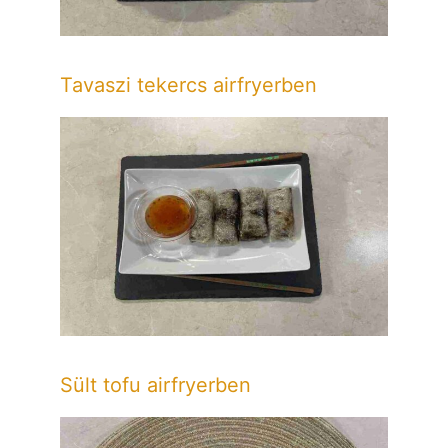
Tavaszi tekercs airfryerben
Sült tofu airfryerben