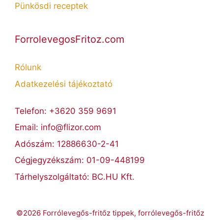
Pünkösdi receptek
ForrolevegosFritoz.com
Rólunk
Adatkezelési tájékoztató
Telefon: +3620 359 9691
Email: info@flizor.com
Adószám: 12886630-2-41
Cégjegyzékszám: 01-09-448199
Tárhelyszolgáltató: BC.HU Kft.
©2026 Forrólevegős-fritőz tippek, forrólevegős-fritőz