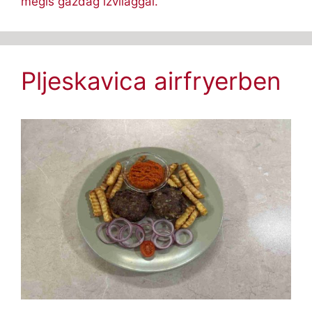
mégis gazdag ízvilággal.
Pljeskavica airfryerben