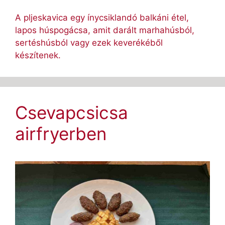
A pljeskavica egy ínycsiklandó balkáni étel,
lapos húspogácsa, amit darált marhahúsból,
sertéshúsból vagy ezek keverékéből
készítenek.
Csevapcsicsa
airfryerben