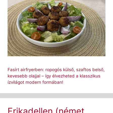
Fasírt airfryerben: ropogós külső, szaftos belső,
kevesebb olajjal – így élvezheted a klasszikus
ízvilágot modern formában!
Frikadellen (német