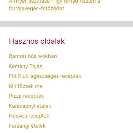
Airfryer tisztítása – Így tartsd tisztán a
forrólevegős-fritőzödet
Hasznos oldalak
Rántott hús wokban
Kemény Tojás
Fitt Klub egészséges receptek
Mit főzzek ma
Pizza receptek
Karácsonyi ételek
Húsvéti receptek
Farsangi ételek