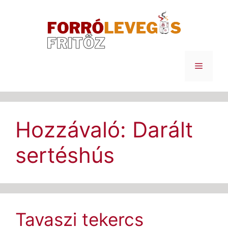
Kilépés
a
tartalomba
Menü
Hozzávaló:
Darált
sertéshús
Tavaszi tekercs