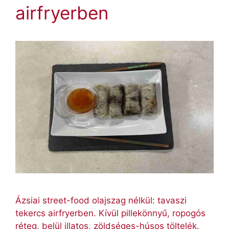
airfryerben
Ázsiai street-food olajszag nélkül: tavaszi
tekercs airfryerben. Kívül pillekönnyű, ropogós
réteg, belül illatos, zöldséges-húsos töltelék.