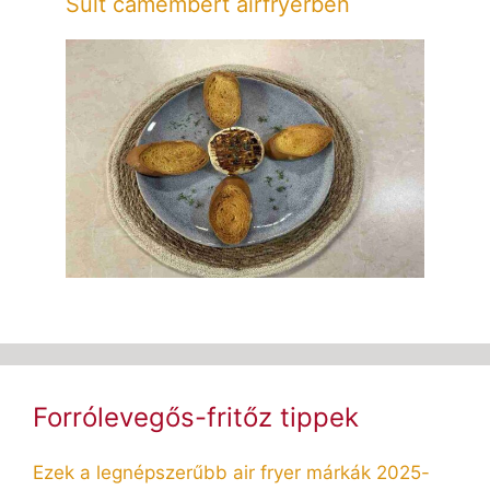
Sült camembert airfryerben
Forrólevegős-fritőz tippek
Ezek a legnépszerűbb air fryer márkák 2025-