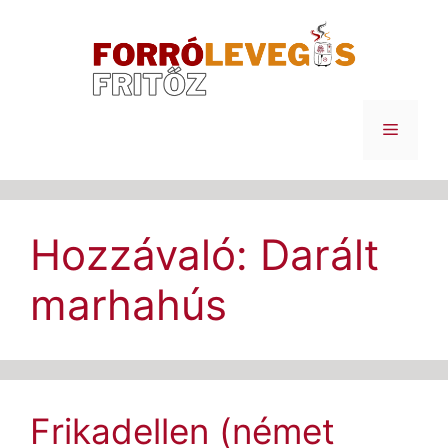
Kilépés
a
tartalomba
Menü
Hozzávaló:
Darált
marhahús
Frikadellen (német