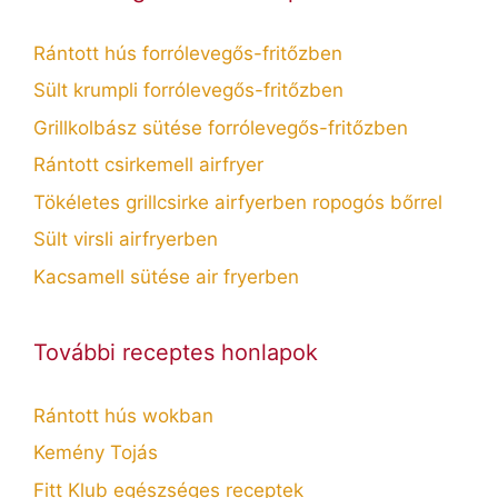
Rántott hús forrólevegős-fritőzben
Sült krumpli forrólevegős-fritőzben
Grillkolbász sütése forrólevegős-fritőzben
Rántott csirkemell airfryer
Tökéletes grillcsirke airfyerben ropogós bőrrel
Sült virsli airfryerben
Kacsamell sütése air fryerben
További receptes honlapok
Rántott hús wokban
Kemény Tojás
Fitt Klub egészséges receptek