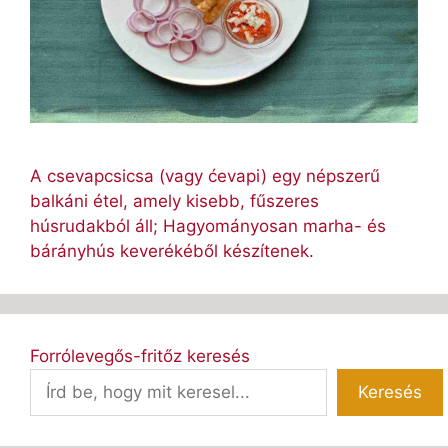
A csevapcsicsa (vagy ćevapi) egy népszerű
balkáni étel, amely kisebb, fűszeres
húsrudakból áll; Hagyományosan marha- és
bárányhús keverékéből készítenek.
Forrólevegős-fritőz keresés
Keresés