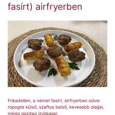
fasírt) airfryerben
Frikadellen, a német fasírt, airfryerben sülve:
ropogós külső, szaftos belső, kevesebb olajjal,
mégis gazdag ízvilággal.