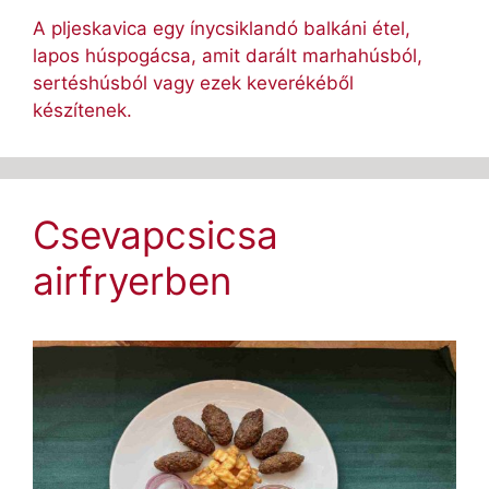
A pljeskavica egy ínycsiklandó balkáni étel,
lapos húspogácsa, amit darált marhahúsból,
sertéshúsból vagy ezek keverékéből
készítenek.
Csevapcsicsa
airfryerben