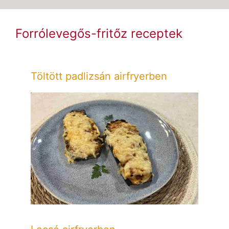
Forrólevegős-fritőz receptek
Töltött padlizsán airfryerben