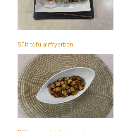
Sült tofu airfryerben