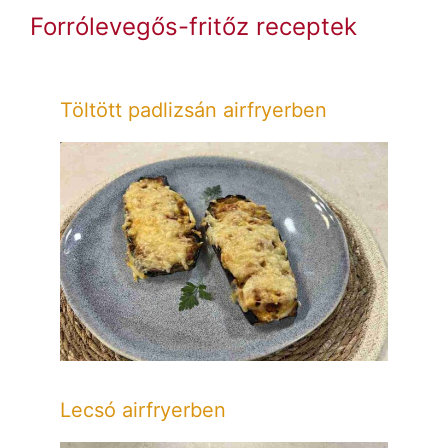
Forrólevegős-fritőz receptek
Töltött padlizsán airfryerben
Lecsó airfryerben