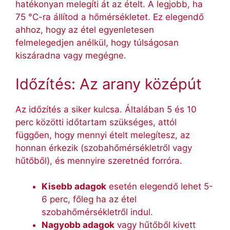
hatékonyan melegíti át az ételt. A legjobb, ha
75 °C-ra állítod a hőmérsékletet. Ez elegendő
ahhoz, hogy az étel egyenletesen
felmelegedjen anélkül, hogy túlságosan
kiszáradna vagy megégne.
Időzítés: Az arany középút
Az időzítés a siker kulcsa. Általában 5 és 10
perc közötti időtartam szükséges, attól
függően, hogy mennyi ételt melegítesz, az
honnan érkezik (szobahőmérsékletről vagy
hűtőből), és mennyire szeretnéd forróra.
Kisebb adagok
esetén elegendő lehet 5-
6 perc, főleg ha az étel
szobahőmérsékletről indul.
Nagyobb adagok
vagy hűtőből kivett