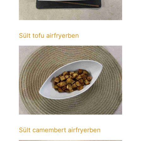
Sült tofu airfryerben
Sült camembert airfryerben