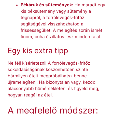
Pékáruk és sütemények:
Ha maradt egy
kis péksütemény vagy sütemény a
tegnapról, a forrólevegős-fritőz
segítségével visszahozhatod a
frissességüket. A melegítés során ismét
finom, puha és illatos lesz minden falat.
Egy kis extra tipp
Ne félj kísérletezni! A forrólevegős-fritőz
sokoldalúságának köszönhetően szinte
bármilyen ételt megpróbálhatsz benne
újramelegíteni. Ha bizonytalan vagy, kezdd
alacsonyabb hőmérsékleten, és figyeld meg,
hogyan reagál az étel.
A megfelelő módszer: