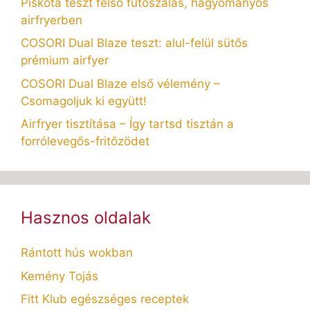
Piskóta teszt felső fűtőszálas, hagyományos
airfryerben
COSORI Dual Blaze teszt: alul-felül sütős
prémium airfyer
COSORI Dual Blaze első vélemény –
Csomagoljuk ki együtt!
Airfryer tisztítása – Így tartsd tisztán a
forrólevegős-fritőzödet
Hasznos oldalak
Rántott hús wokban
Kemény Tojás
Fitt Klub egészséges receptek