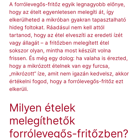
A forrólevegős-fritőz egyik legnagyobb előnye,
hogy az ételt egyenletesen melegíti át, így
elkerülheted a mikróban gyakran tapasztalható
hideg foltokat. Ráadásul nem kell attól
tartanod, hogy az étel elveszíti az eredeti ízét
vagy állagát – a fritőzben melegített étel
sokszor olyan, mintha most készült volna
frissen. És még egy dolog: ha valaha is érezted,
hogy a mikrózott ételnek van egy furcsa,
„mikrózott” íze, amit nem igazán kedvelsz, akkor
értékelni fogod, hogy a forrólevegős-fritőz ezt
elkerüli.
Milyen ételek
melegíthetők
forrólevegős-fritőzben?