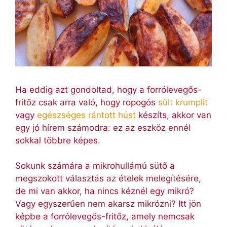
Ha eddig azt gondoltad, hogy a forrólevegős-
fritőz csak arra való, hogy ropogós
sült krumplit
vagy
egészséges rántott húst
készíts, akkor van
egy jó hírem számodra: ez az eszköz ennél
sokkal többre képes.
Sokunk számára a mikrohullámú sütő a
megszokott választás az ételek melegítésére,
de mi van akkor, ha nincs kéznél egy mikró?
Vagy egyszerűen nem akarsz mikrózni? Itt jön
képbe a forrólevegős-fritőz, amely nemcsak