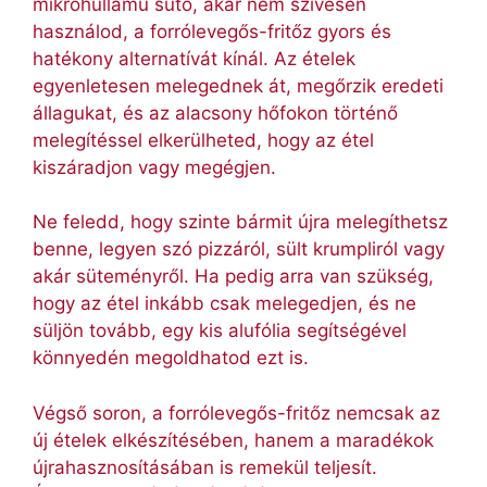
mikrohullámú sütő, akár nem szívesen
használod, a forrólevegős-fritőz gyors és
hatékony alternatívát kínál. Az ételek
egyenletesen melegednek át, megőrzik eredeti
állagukat, és az alacsony hőfokon történő
melegítéssel elkerülheted, hogy az étel
kiszáradjon vagy megégjen.
Ne feledd, hogy szinte bármit újra melegíthetsz
benne, legyen szó pizzáról, sült krumpliról vagy
akár süteményről. Ha pedig arra van szükség,
hogy az étel inkább csak melegedjen, és ne
süljön tovább, egy kis alufólia segítségével
könnyedén megoldhatod ezt is.
Végső soron, a forrólevegős-fritőz nemcsak az
új ételek elkészítésében, hanem a maradékok
újrahasznosításában is remekül teljesít.