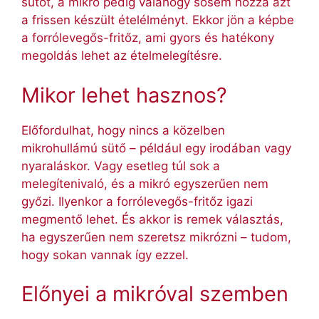
sütőt, a mikró pedig valahogy sosem hozza azt
a frissen készült ételélményt. Ekkor jön a képbe
a forrólevegős-fritőz, ami gyors és hatékony
megoldás lehet az ételmelegítésre.
Mikor lehet hasznos?
Előfordulhat, hogy nincs a közelben
mikrohullámú sütő – például egy irodában vagy
nyaraláskor. Vagy esetleg túl sok a
melegítenivaló, és a mikró egyszerűen nem
győzi. Ilyenkor a forrólevegős-fritőz igazi
megmentő lehet. És akkor is remek választás,
ha egyszerűen nem szeretsz mikrózni – tudom,
hogy sokan vannak így ezzel.
Előnyei a mikróval szemben