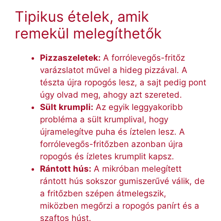
Tipikus ételek, amik
remekül melegíthetők
Pizzaszeletek:
A forrólevegős-fritőz
varázslatot művel a hideg pizzával. A
tészta újra ropogós lesz, a sajt pedig pont
úgy olvad meg, ahogy azt szereted.
Sült krumpli:
Az egyik leggyakoribb
probléma a sült krumplival, hogy
újramelegítve puha és íztelen lesz. A
forrólevegős-fritőzben azonban újra
ropogós és ízletes krumplit kapsz.
Rántott hús:
A mikróban melegített
rántott hús sokszor gumiszerűvé válik, de
a fritőzben szépen átmelegszik,
miközben megőrzi a ropogós panírt és a
szaftos húst.