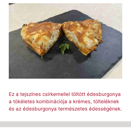
Ez a tejszínes csirkemellel töltött édesburgonya
a tökéletes kombinációja a krémes, tölteléknek
és az édesburgonya természetes édességének.