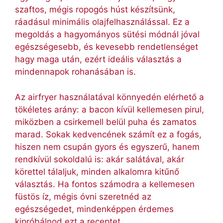
szaftos, mégis ropogós húst készítsünk,
ráadásul minimális olajfelhasználással. Ez a
megoldás a hagyományos sütési módnál jóval
egészségesebb, és kevesebb rendetlenséget
hagy maga után, ezért ideális választás a
mindennapok rohanásában is.
Az airfryer használatával könnyedén elérhető a
tökéletes arány: a bacon kívül kellemesen pirul,
miközben a csirkemell belül puha és zamatos
marad. Sokak kedvencének számít ez a fogás,
hiszen nem csupán gyors és egyszerű, hanem
rendkívül sokoldalú is: akár salátával, akár
körettel tálaljuk, minden alkalomra kitűnő
választás. Ha fontos számodra a kellemesen
füstös íz, mégis óvni szeretnéd az
egészségedet, mindenképpen érdemes
kipróbálnod ezt a receptet.