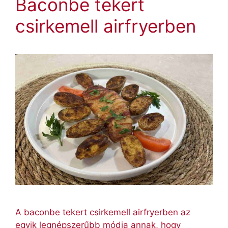
Baconbe tekert
csirkemell airfryerben
A baconbe tekert csirkemell airfryerben az
egyik legnépszerűbb módja annak, hogy