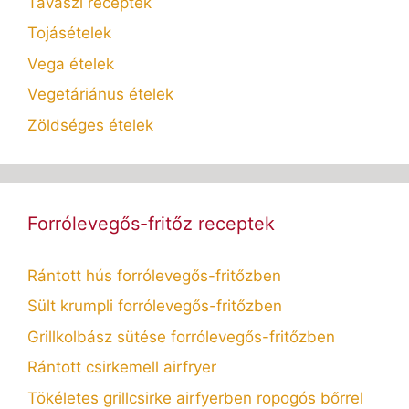
Tavaszi receptek
Tojásételek
Vega ételek
Vegetáriánus ételek
Zöldséges ételek
Forrólevegős-fritőz receptek
Rántott hús forrólevegős-fritőzben
Sült krumpli forrólevegős-fritőzben
Grillkolbász sütése forrólevegős-fritőzben
Rántott csirkemell airfryer
Tökéletes grillcsirke airfyerben ropogós bőrrel