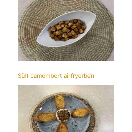
Sült camembert airfryerben