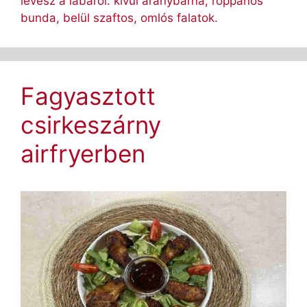
levesz a lábáról: kívül aranybarna, roppanós
bunda, belül szaftos, omlós falatok.
Fagyasztott
csirkeszárny
airfryerben