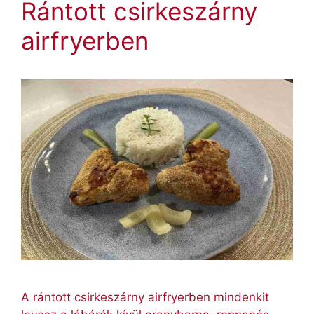
Rántott csirkeszárny
airfryerben
A rántott csirkeszárny airfryerben mindenkit