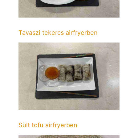
Tavaszi tekercs airfryerben
Sült tofu airfryerben