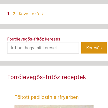
Oldal
Oldal
1
2
Következő
→
Forrólevegős-fritőz keresés
Keresés
Forrólevegős-fritőz receptek
Töltött padlizsán airfryerben