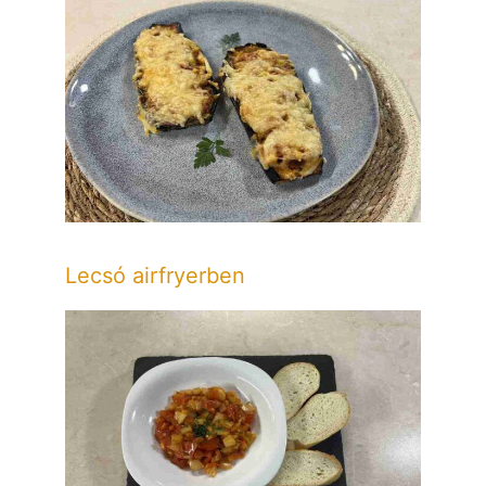
Lecsó airfryerben